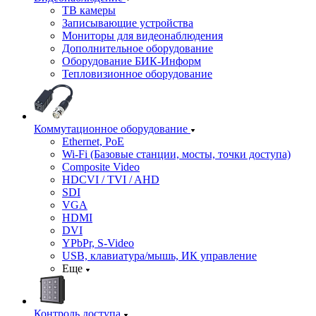
ТВ камеры
Записывающие устройства
Мониторы для видеонаблюдения
Дополнительное оборудование
Оборудование БИК-Информ
Тепловизионное оборудование
Коммутационное оборудование
Ethernet, PoE
Wi-Fi (Базовые станции, мосты, точки доступа)
Composite Video
HDCVI / TVI / AHD
SDI
VGA
HDMI
DVI
YPbPr, S-Video
USB, клавиатура/мышь, ИК управление
Еще
Контроль доступа