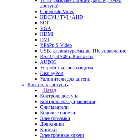
Wi-Fi (Базовые станции, мосты, точки
доступа)
Composite Video
HDCVI / TVI / AHD
SDI
VGA
HDMI
DVI
YPbPr, S-Video
USB, клавиатура/мышь, ИК управление
RS232, RS485, Контакты
AUDIO
Устройства грозозащиты
DisplayPort
Удлинители для антенн
Контроль доступа
Назад
Контроль доступа
Контроллеры управления
Считыватели
Кодовые панели
Электрозамки
Доводчики
Кнопки
Электронные ключи