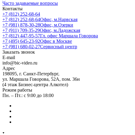
Часто задаваемые вопросы
Контакты
+7 (812) 252-68-64
+7 (812) 252-68-64
Офис, м.Нарвская
+7 (981) 878-30-28
Офис, м.Озерки
+7 (911) 709-35-29
Офис, м.Ладожская
+7 (812) 447-95-57
Гл. офис Маршала Говорова
+7 (495) 645-23-92
Офис в Москве
+7 (981) 680-02-27
Сервисный центр
Заказать звонок
E-mail
info@bic-video.ru
Адрес
198095, г. Санкт-Петербург,
ул. Маршала Говорова, 52А, пом. 36н
(4 этаж Бизнес-центра Алкотел)
Режим работы
Пн. – Пт.: с 9:00 до 18:00