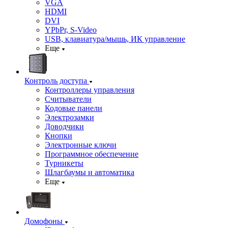
VGA
HDMI
DVI
YPbPr, S-Video
USB, клавиатура/мышь, ИК управление
Еще
Контроль доступа
Контроллеры управления
Считыватели
Кодовые панели
Электрозамки
Доводчики
Кнопки
Электронные ключи
Программное обеспечение
Турникеты
Шлагбаумы и автоматика
Еще
Домофоны