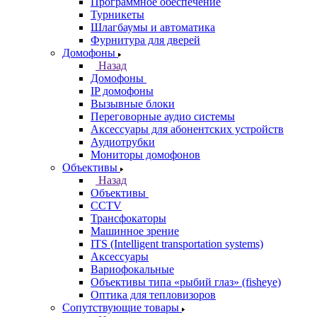
Программное обеспечение
Турникеты
Шлагбаумы и автоматика
Фурнитура для дверей
Домофоны
Назад
Домофоны
IP домофоны
Вызывные блоки
Переговорные аудио системы
Аксессуары для абонентских устройств
Аудиотрубки
Мониторы домофонов
Объективы
Назад
Объективы
CCTV
Трансфокаторы
Машинное зрение
ITS (Intelligent transportation systems)
Аксессуары
Вариофокальные
Объективы типа «рыбий глаз» (fisheye)
Оптика для тепловизоров
Сопутствующие товары