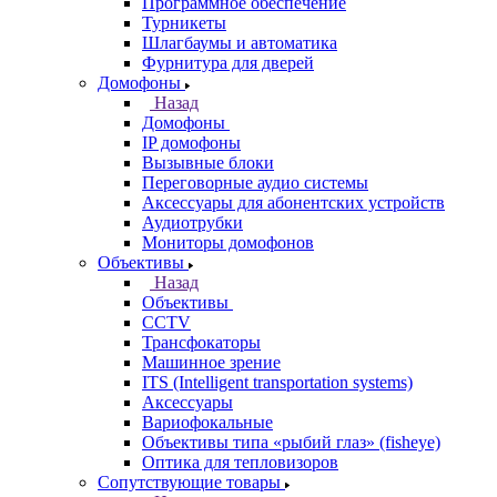
Программное обеспечение
Турникеты
Шлагбаумы и автоматика
Фурнитура для дверей
Домофоны
Назад
Домофоны
IP домофоны
Вызывные блоки
Переговорные аудио системы
Аксессуары для абонентских устройств
Аудиотрубки
Мониторы домофонов
Объективы
Назад
Объективы
CCTV
Трансфокаторы
Машинное зрение
ITS (Intelligent transportation systems)
Аксессуары
Вариофокальные
Объективы типа «рыбий глаз» (fisheye)
Оптика для тепловизоров
Сопутствующие товары