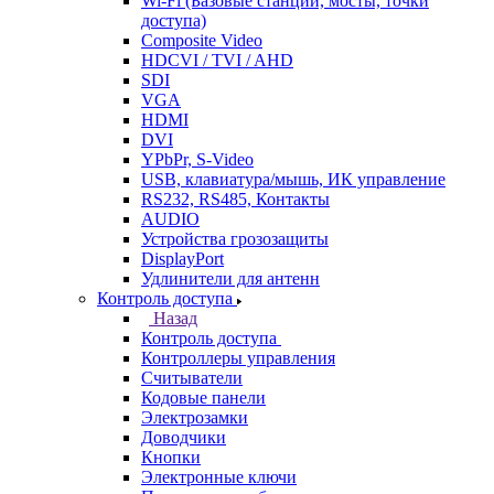
Wi-Fi (Базовые станции, мосты, точки
доступа)
Composite Video
HDCVI / TVI / AHD
SDI
VGA
HDMI
DVI
YPbPr, S-Video
USB, клавиатура/мышь, ИК управление
RS232, RS485, Контакты
AUDIO
Устройства грозозащиты
DisplayPort
Удлинители для антенн
Контроль доступа
Назад
Контроль доступа
Контроллеры управления
Считыватели
Кодовые панели
Электрозамки
Доводчики
Кнопки
Электронные ключи