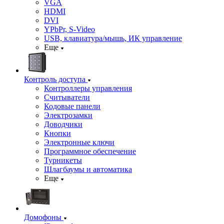
VGA
HDMI
DVI
YPbPr, S-Video
USB, клавиатура/мышь, ИК управление
Еще
Контроль доступа
Контроллеры управления
Считыватели
Кодовые панели
Электрозамки
Доводчики
Кнопки
Электронные ключи
Программное обеспечение
Турникеты
Шлагбаумы и автоматика
Еще
Домофоны