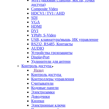
Wi-Fi (Базовые станции, мосты, точки
доступа)
Composite Video
HDCVI / TVI / AHD
SDI
VGA
HDMI
DVI
YPbPr, S-Video
USB, клавиатура/мышь, ИК управление
RS232, RS485, Контакты
AUDIO
Устройства грозозащиты
DisplayPort
Удлинители для антенн
Контроль доступа
Назад
Контроль доступа
Контроллеры управления
Считыватели
Кодовые панели
Электрозамки
Доводчики
Кнопки
Электронные ключи