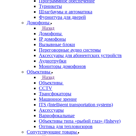
Программное обеспечение
Турникеты
Шлагбаумы и автоматика
Фурнитура для дверей
Домофоны
Назад
Домофоны
IP домофоны
Вызывные блоки
Переговорные аудио системы
Аксессуары для абонентских устройств
Аудиотрубки
Мониторы домофонов
Объективы
Назад
Объективы
CCTV
Трансфокаторы
Машинное зрение
ITS (Intelligent transportation systems)
Аксессуары
Вариофокальные
Объективы типа «рыбий глаз» (fisheye)
Оптика для тепловизоров
Сопутствующие товары