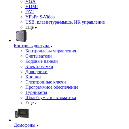
VGA
HDMI
DVI
YPbPr, S-Video
USB, клавиатура/мышь, ИК управление
Еще
Контроль доступа
Контроллеры управления
Считыватели
Кодовые панели
Электрозамки
Доводчики
Кнопки
Электронные ключи
Программное обеспечение
Турникеты
Шлагбаумы и автоматика
Еще
Домофоны