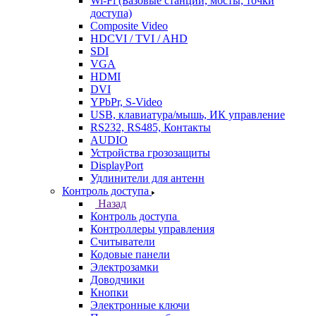
Wi-Fi (Базовые станции, мосты, точки
доступа)
Composite Video
HDCVI / TVI / AHD
SDI
VGA
HDMI
DVI
YPbPr, S-Video
USB, клавиатура/мышь, ИК управление
RS232, RS485, Контакты
AUDIO
Устройства грозозащиты
DisplayPort
Удлинители для антенн
Контроль доступа
Назад
Контроль доступа
Контроллеры управления
Считыватели
Кодовые панели
Электрозамки
Доводчики
Кнопки
Электронные ключи