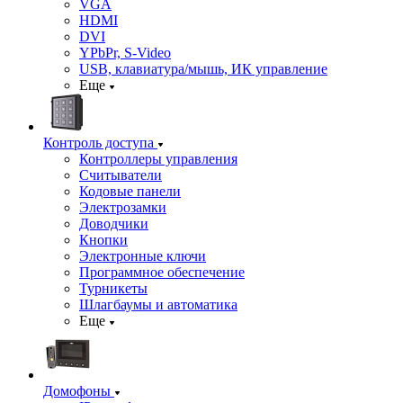
VGA
HDMI
DVI
YPbPr, S-Video
USB, клавиатура/мышь, ИК управление
Еще
Контроль доступа
Контроллеры управления
Считыватели
Кодовые панели
Электрозамки
Доводчики
Кнопки
Электронные ключи
Программное обеспечение
Турникеты
Шлагбаумы и автоматика
Еще
Домофоны