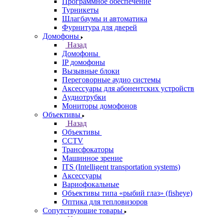
Программное обеспечение
Турникеты
Шлагбаумы и автоматика
Фурнитура для дверей
Домофоны
Назад
Домофоны
IP домофоны
Вызывные блоки
Переговорные аудио системы
Аксессуары для абонентских устройств
Аудиотрубки
Мониторы домофонов
Объективы
Назад
Объективы
CCTV
Трансфокаторы
Машинное зрение
ITS (Intelligent transportation systems)
Аксессуары
Вариофокальные
Объективы типа «рыбий глаз» (fisheye)
Оптика для тепловизоров
Сопутствующие товары