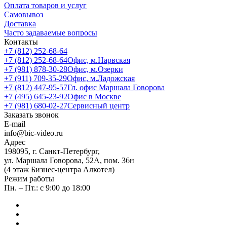
Оплата товаров и услуг
Самовывоз
Доставка
Часто задаваемые вопросы
Контакты
+7 (812) 252-68-64
+7 (812) 252-68-64
Офис, м.Нарвская
+7 (981) 878-30-28
Офис, м.Озерки
+7 (911) 709-35-29
Офис, м.Ладожская
+7 (812) 447-95-57
Гл. офис Маршала Говорова
+7 (495) 645-23-92
Офис в Москве
+7 (981) 680-02-27
Сервисный центр
Заказать звонок
E-mail
info@bic-video.ru
Адрес
198095, г. Санкт-Петербург,
ул. Маршала Говорова, 52А, пом. 36н
(4 этаж Бизнес-центра Алкотел)
Режим работы
Пн. – Пт.: с 9:00 до 18:00