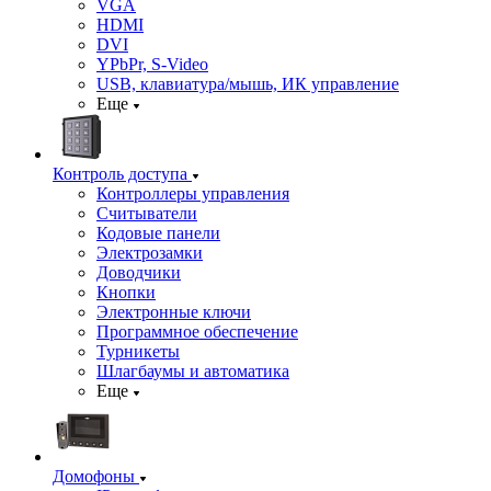
VGA
HDMI
DVI
YPbPr, S-Video
USB, клавиатура/мышь, ИК управление
Еще
Контроль доступа
Контроллеры управления
Считыватели
Кодовые панели
Электрозамки
Доводчики
Кнопки
Электронные ключи
Программное обеспечение
Турникеты
Шлагбаумы и автоматика
Еще
Домофоны