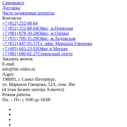
Самовывоз
Доставка
Часто задаваемые вопросы
Контакты
+7 (812) 252-68-64
+7 (812) 252-68-64
Офис, м.Нарвская
+7 (981) 878-30-28
Офис, м.Озерки
+7 (911) 709-35-29
Офис, м.Ладожская
+7 (812) 447-95-57
Гл. офис Маршала Говорова
+7 (495) 645-23-92
Офис в Москве
+7 (981) 680-02-27
Сервисный центр
Заказать звонок
E-mail
info@bic-video.ru
Адрес
198095, г. Санкт-Петербург,
ул. Маршала Говорова, 52А, пом. 36н
(4 этаж Бизнес-центра Алкотел)
Режим работы
Пн. – Пт.: с 9:00 до 18:00