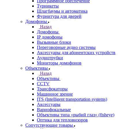
Программное обеспечение
Турникеты
Шлагбаумы и автоматика
Фурнитура для дверей
Домофоны
Назад
Домофоны
IP домофоны
Вызывные блоки
Переговорные аудио системы
Аксессуары для абонентских устройств
Аудиотрубки
Мониторы домофонов
Объективы
Назад
Объективы
CCTV
Трансфокаторы
Машинное зрение
ITS (Intelligent transportation systems)
Аксессуары
Вариофокальные
Объективы типа «рыбий глаз» (fisheye)
Оптика для тепловизоров
Сопутствующие товары