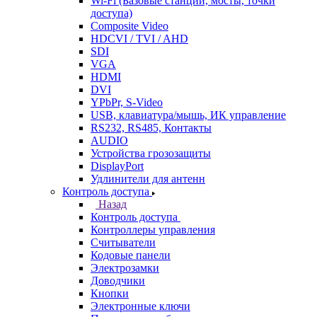
Wi-Fi (Базовые станции, мосты, точки
доступа)
Composite Video
HDCVI / TVI / AHD
SDI
VGA
HDMI
DVI
YPbPr, S-Video
USB, клавиатура/мышь, ИК управление
RS232, RS485, Контакты
AUDIO
Устройства грозозащиты
DisplayPort
Удлинители для антенн
Контроль доступа
Назад
Контроль доступа
Контроллеры управления
Считыватели
Кодовые панели
Электрозамки
Доводчики
Кнопки
Электронные ключи