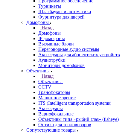
Программное обеспечение
Турникеты
Шлагбаумы и автоматика
Фурнитура для дверей
Домофоны
Назад
Домофоны
IP домофоны
Вызывные блоки
Переговорные аудио системы
Аксессуары для абонентских устройств
Аудиотрубки
Мониторы домофонов
Объективы
Назад
Объективы
CCTV
Трансфокаторы
Машинное зрение
ITS (Intelligent transportation systems)
Аксессуары
Вариофокальные
Объективы типа «рыбий глаз» (fisheye)
Оптика для тепловизоров
Сопутствующие товары