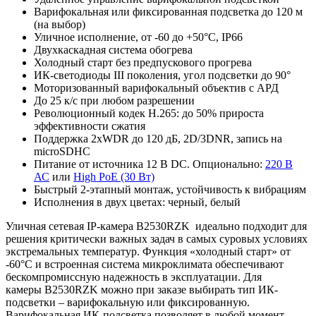
Варифокальная или фиксированная подсветка до 120 м
(на выбор)
Уличное исполнение, от -60 до +50°C, IP66
Двухкаскадная система обогрева
Холодный старт без предпускового прогрева
ИК-светодиоды III поколения, угол подсветки до 90°
Моторизованный варифокальный объектив с АРД
До 25 к/с при любом разрешении
Революционный кодек H.265: до 50% прироста
эффективности сжатия
Поддержка 2xWDR до 120 дБ, 2D/3DNR, запись на
microSDHC
Питание от источника 12 В DC. Опционально:
220 В
АС
или
High PoE (30 Вт)
Быстрый 2-этапный монтаж, устойчивость к вибрациям
Исполнения в двух цветах: черный, белый
Уличная сетевая IP-камера B2530RZK идеально подходит для
решения критически важных задач в самых суровых условиях
экстремальных температур. Функция «холодный старт» от
-60°С и встроенная система микроклимата обеспечивают
бескомпромиссную надежность в эксплуатации. Для
камеры B2530RZK можно при заказе выбирать тип ИК-
подсветки – варифокальную или фиксированную.
Варифокальная ИК-подсветка позволяет в любой момент