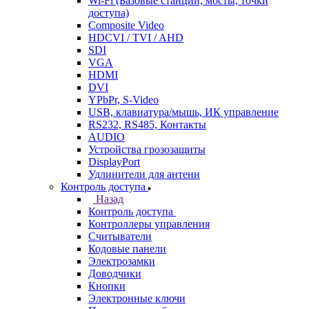
Wi-Fi (Базовые станции, мосты, точки
доступа)
Composite Video
HDCVI / TVI / AHD
SDI
VGA
HDMI
DVI
YPbPr, S-Video
USB, клавиатура/мышь, ИК управление
RS232, RS485, Контакты
AUDIO
Устройства грозозащиты
DisplayPort
Удлинители для антенн
Контроль доступа
Назад
Контроль доступа
Контроллеры управления
Считыватели
Кодовые панели
Электрозамки
Доводчики
Кнопки
Электронные ключи