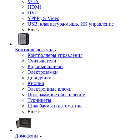
VGA
HDMI
DVI
YPbPr, S-Video
USB, клавиатура/мышь, ИК управление
Еще
Контроль доступа
Контроллеры управления
Считыватели
Кодовые панели
Электрозамки
Доводчики
Кнопки
Электронные ключи
Программное обеспечение
Турникеты
Шлагбаумы и автоматика
Еще
Домофоны