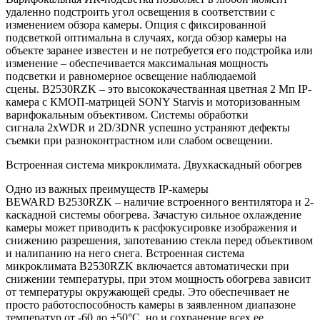
удаленно подстроить угол освещения в соответствии с
изменением обзора камеры. Опция с фиксированной
подсветкой оптимальна в случаях, когда обзор камеры на
объекте заранее известен и не потребуется его подстройка или
изменение – обеспечивается максимальная мощность
подсветки и равномерное освещение наблюдаемой
сцены. B2530RZK – это высококачестванная цветная 2 Мп IP-
камера с КМОП-матрицей SONY Starvis и моторизованным
варифокальным объективом. Системы обработки
сигнала 2хWDR и 2D/3DNR успешно устраняют дефекты
съемки при разноконтрастном или слабом освещении.
Встроенная система микроклимата. Двухкаскадный обогрев
Одно из важных преимуществ IP-камеры
BEWARD B2530RZK – наличие встроенного вентилятора и 2-
каскадной системы обогрева. Зачастую сильное охлаждение
камеры может приводить к расфокусировке изображения и
снижению разрешения, запотеванию стекла перед объективом
и налипанию на него снега. Встроенная система
микроклимата B2530RZK включается автоматически при
снижении температуры, при этом мощность обогрева зависит
от температуры окружающей среды. Это обеспечивает не
просто работоспособность камеры в заявленном диапазоне
температур от -60 до +50°С, но и сохранение всех ее