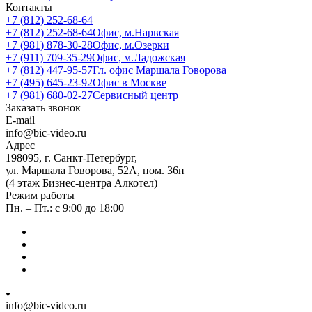
Контакты
+7 (812) 252-68-64
+7 (812) 252-68-64
Офис, м.Нарвская
+7 (981) 878-30-28
Офис, м.Озерки
+7 (911) 709-35-29
Офис, м.Ладожская
+7 (812) 447-95-57
Гл. офис Маршала Говорова
+7 (495) 645-23-92
Офис в Москве
+7 (981) 680-02-27
Сервисный центр
Заказать звонок
E-mail
info@bic-video.ru
Адрес
198095, г. Санкт-Петербург,
ул. Маршала Говорова, 52А, пом. 36н
(4 этаж Бизнес-центра Алкотел)
Режим работы
Пн. – Пт.: с 9:00 до 18:00
info@bic-video.ru