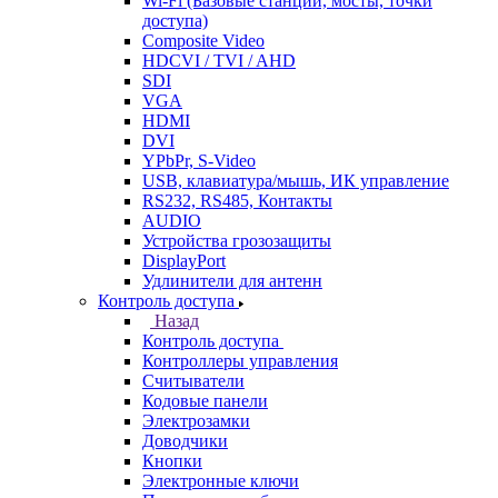
Wi-Fi (Базовые станции, мосты, точки
доступа)
Composite Video
HDCVI / TVI / AHD
SDI
VGA
HDMI
DVI
YPbPr, S-Video
USB, клавиатура/мышь, ИК управление
RS232, RS485, Контакты
AUDIO
Устройства грозозащиты
DisplayPort
Удлинители для антенн
Контроль доступа
Назад
Контроль доступа
Контроллеры управления
Считыватели
Кодовые панели
Электрозамки
Доводчики
Кнопки
Электронные ключи