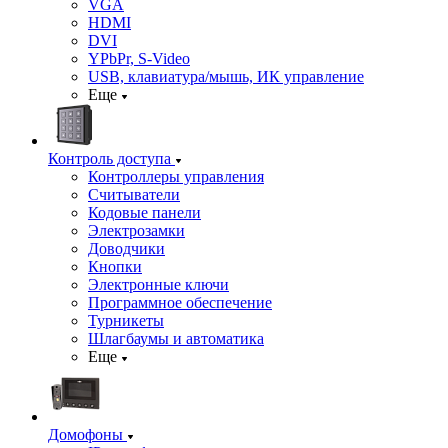
VGA
HDMI
DVI
YPbPr, S-Video
USB, клавиатура/мышь, ИК управление
Еще
Контроль доступа
Контроллеры управления
Считыватели
Кодовые панели
Электрозамки
Доводчики
Кнопки
Электронные ключи
Программное обеспечение
Турникеты
Шлагбаумы и автоматика
Еще
Домофоны