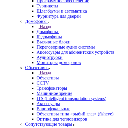
Программное обеспечение
Турникеты
Шлагбаумы и автоматика
Фурнитура для дверей
Домофоны
Назад
Домофоны
IP домофоны
Вызывные блоки
Переговорные аудио системы
Аксессуары для абонентских устройств
Аудиотрубки
Мониторы домофонов
Объективы
Назад
Объективы
CCTV
Трансфокаторы
Машинное зрение
ITS (Intelligent transportation systems)
Аксессуары
Вариофокальные
Объективы типа «рыбий глаз» (fisheye)
Оптика для тепловизоров
Сопутствующие товары