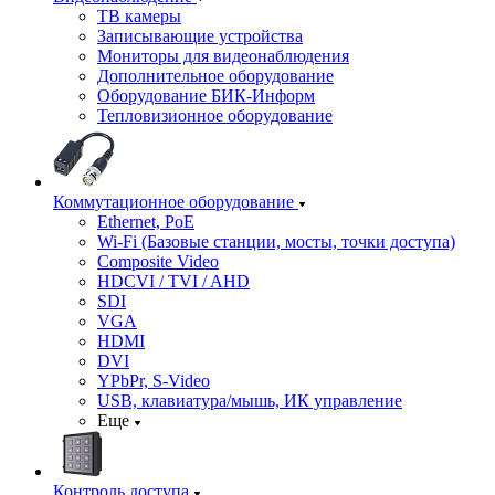
ТВ камеры
Записывающие устройства
Мониторы для видеонаблюдения
Дополнительное оборудование
Оборудование БИК-Информ
Тепловизионное оборудование
Коммутационное оборудование
Ethernet, PoE
Wi-Fi (Базовые станции, мосты, точки доступа)
Composite Video
HDCVI / TVI / AHD
SDI
VGA
HDMI
DVI
YPbPr, S-Video
USB, клавиатура/мышь, ИК управление
Еще
Контроль доступа