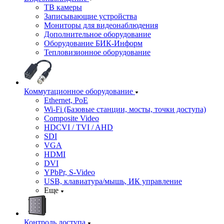
ТВ камеры
Записывающие устройства
Мониторы для видеонаблюдения
Дополнительное оборудование
Оборудование БИК-Информ
Тепловизионное оборудование
Коммутационное оборудование
Ethernet, PoE
Wi-Fi (Базовые станции, мосты, точки доступа)
Composite Video
HDCVI / TVI / AHD
SDI
VGA
HDMI
DVI
YPbPr, S-Video
USB, клавиатура/мышь, ИК управление
Еще
Контроль доступа