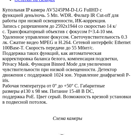
Купольная IP камера AV5245PM-D-LG FullHD с
функцией день/ночь. 5 Мп. WDR. Фильтр IR Cut-off для
работы при низкой освещенности, ИК-коррекция.
Запись с разрешением до 2592x1944 со скоростью 14 к/
с. Трансфокаторный объектив с фокусом f=3.4-10 мм.
Удаленное управление фокусом. Светочувствительность 0.3
лк. Сжатие видео MPEG и H.264. Сетевой интерфейс Ethernet
100Base-T. Скорость передачи до 55 Мбит/с.
Поддержка таких функций, как автоматическая
корректировка баланса белого, компенсация подсветки,
Privacy Mask. Функция Binned Mode для увеличения
чувствительности при низкой освещенности. Детектор
движения с поддержкой 1024 зон. Управление диафрагмой P-
iris.
Рабочая температура от 0° до +50° С. Габаритные
размеры ø130 х 98 мм. Питание 15-48 В DC,
поддержка PoE. Цвет серый. Возможность врезной установки
в подвесной потолок.
Схема камеры