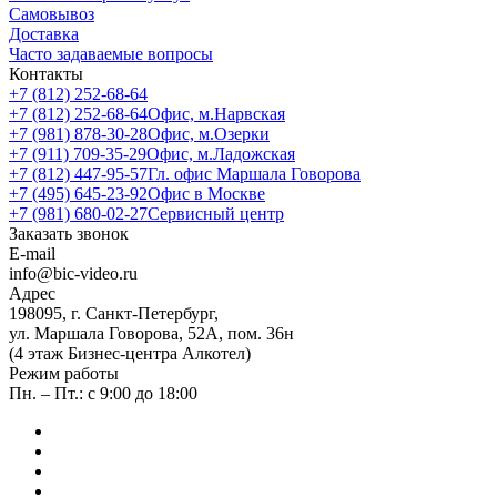
Самовывоз
Доставка
Часто задаваемые вопросы
Контакты
+7 (812) 252-68-64
+7 (812) 252-68-64
Офис, м.Нарвская
+7 (981) 878-30-28
Офис, м.Озерки
+7 (911) 709-35-29
Офис, м.Ладожская
+7 (812) 447-95-57
Гл. офис Маршала Говорова
+7 (495) 645-23-92
Офис в Москве
+7 (981) 680-02-27
Сервисный центр
Заказать звонок
E-mail
info@bic-video.ru
Адрес
198095, г. Санкт-Петербург,
ул. Маршала Говорова, 52А, пом. 36н
(4 этаж Бизнес-центра Алкотел)
Режим работы
Пн. – Пт.: с 9:00 до 18:00