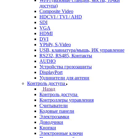
Wi-Fi (Базовые станции, мосты, точки
доступа)
Composite Video
HDCVI / TVI / AHD
SDI
VGA
HDMI
DVI
YPbPr, S-Video
USB, клавиатура/мышь, ИК управление
RS232, RS485, Контакты
AUDIO
Устройства грозозащиты
DisplayPort
Удлинители для антенн
Контроль доступа
Назад
Контроль доступа
Контроллеры управления
Считыватели
Кодовые панели
Электрозамки
Доводчики
Кнопки
Электронные ключи