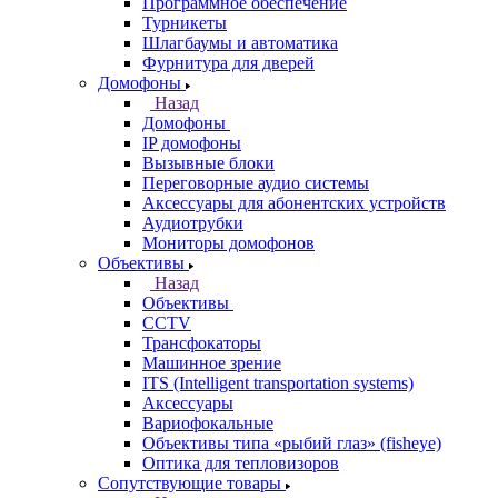
Программное обеспечение
Турникеты
Шлагбаумы и автоматика
Фурнитура для дверей
Домофоны
Назад
Домофоны
IP домофоны
Вызывные блоки
Переговорные аудио системы
Аксессуары для абонентских устройств
Аудиотрубки
Мониторы домофонов
Объективы
Назад
Объективы
CCTV
Трансфокаторы
Машинное зрение
ITS (Intelligent transportation systems)
Аксессуары
Вариофокальные
Объективы типа «рыбий глаз» (fisheye)
Оптика для тепловизоров
Сопутствующие товары