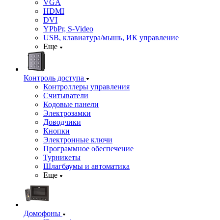
VGA
HDMI
DVI
YPbPr, S-Video
USB, клавиатура/мышь, ИК управление
Еще
Контроль доступа
Контроллеры управления
Считыватели
Кодовые панели
Электрозамки
Доводчики
Кнопки
Электронные ключи
Программное обеспечение
Турникеты
Шлагбаумы и автоматика
Еще
Домофоны