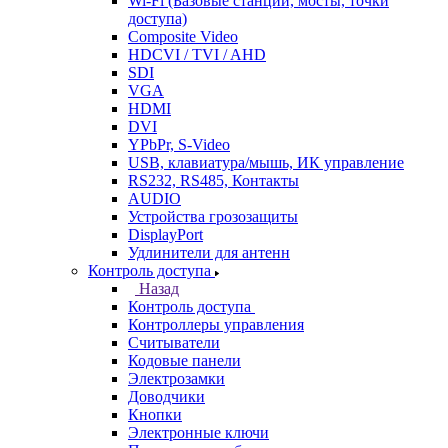
Wi-Fi (Базовые станции, мосты, точки
доступа)
Composite Video
HDCVI / TVI / AHD
SDI
VGA
HDMI
DVI
YPbPr, S-Video
USB, клавиатура/мышь, ИК управление
RS232, RS485, Контакты
AUDIO
Устройства грозозащиты
DisplayPort
Удлинители для антенн
Контроль доступа
Назад
Контроль доступа
Контроллеры управления
Считыватели
Кодовые панели
Электрозамки
Доводчики
Кнопки
Электронные ключи