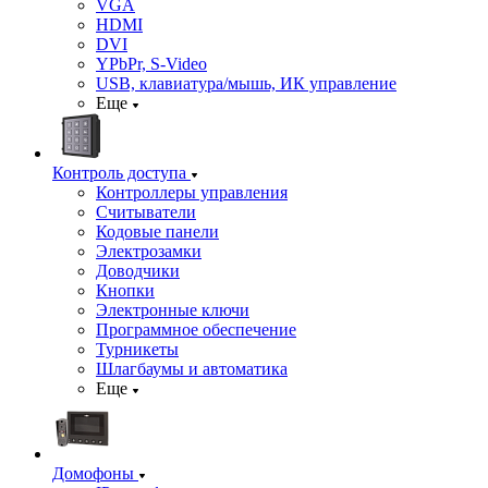
VGA
HDMI
DVI
YPbPr, S-Video
USB, клавиатура/мышь, ИК управление
Еще
Контроль доступа
Контроллеры управления
Считыватели
Кодовые панели
Электрозамки
Доводчики
Кнопки
Электронные ключи
Программное обеспечение
Турникеты
Шлагбаумы и автоматика
Еще
Домофоны