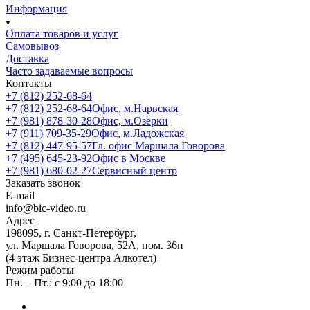
Информация
Оплата товаров и услуг
Самовывоз
Доставка
Часто задаваемые вопросы
Контакты
+7 (812) 252-68-64
+7 (812) 252-68-64
Офис, м.Нарвская
+7 (981) 878-30-28
Офис, м.Озерки
+7 (911) 709-35-29
Офис, м.Ладожская
+7 (812) 447-95-57
Гл. офис Маршала Говорова
+7 (495) 645-23-92
Офис в Москве
+7 (981) 680-02-27
Сервисный центр
Заказать звонок
E-mail
info@bic-video.ru
Адрес
198095, г. Санкт-Петербург,
ул. Маршала Говорова, 52А, пом. 36н
(4 этаж Бизнес-центра Алкотел)
Режим работы
Пн. – Пт.: с 9:00 до 18:00