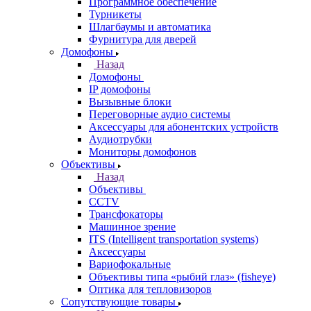
Программное обеспечение
Турникеты
Шлагбаумы и автоматика
Фурнитура для дверей
Домофоны
Назад
Домофоны
IP домофоны
Вызывные блоки
Переговорные аудио системы
Аксессуары для абонентских устройств
Аудиотрубки
Мониторы домофонов
Объективы
Назад
Объективы
CCTV
Трансфокаторы
Машинное зрение
ITS (Intelligent transportation systems)
Аксессуары
Вариофокальные
Объективы типа «рыбий глаз» (fisheye)
Оптика для тепловизоров
Сопутствующие товары