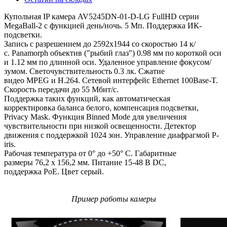
Купольная IP камера AV5245DN-01-D-LG FullHD серии
MegaBall-2 с функцией день/ночь. 5 Мп. Поддержка ИК-
подсветки.
Запись с разрешением до 2592x1944 со скоростью 14 к/
с. Panamorph объектив ("рыбий глаз") 0.98 мм по короткой оси
и 1.12 мм по длинной оси. Удаленное управление фокусом/
зумом. Светочувствительность 0.3 лк. Сжатие
видео MPEG и H.264. Сетевой интерфейс Ethernet 100Base-T.
Скорость передачи до 55 Мбит/с.
Поддержка таких функций, как автоматическая
корректировка баланса белого, компенсация подсветки,
Privacy Mask. Функция Binned Mode для увеличения
чувствительности при низкой освещенности. Детектор
движения с поддержкой 1024 зон. Управление диафрагмой P-
iris.
Рабочая температура от 0° до +50° С. Габаритные
размеры 76,2 х 156,2 мм. Питание 15-48 В DC,
поддержка PoE. Цвет серый.
Пример работы камеры