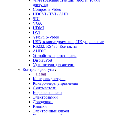
Wi-Fi (Базовые станции, мосты, точки
доступа)
Composite Video
HDCVI / TVI / AHD
SDI
VGA
HDMI
DVI
YPbPr, S-Video
USB, клавиатура/мышь, ИК управление
RS232, RS485, Контакты
AUDIO
Устройства грозозащиты
DisplayPort
Удлинители для антенн
Контроль доступа
Назад
Контроль доступа
Контроллеры управления
Считыватели
Кодовые панели
Электрозамки
Доводчики
Кнопки
Электронные ключи