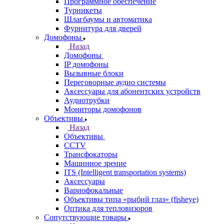
Программное обеспечение
Турникеты
Шлагбаумы и автоматика
Фурнитура для дверей
Домофоны
Назад
Домофоны
IP домофоны
Вызывные блоки
Переговорные аудио системы
Аксессуары для абонентских устройств
Аудиотрубки
Мониторы домофонов
Объективы
Назад
Объективы
CCTV
Трансфокаторы
Машинное зрение
ITS (Intelligent transportation systems)
Аксессуары
Вариофокальные
Объективы типа «рыбий глаз» (fisheye)
Оптика для тепловизоров
Сопутствующие товары