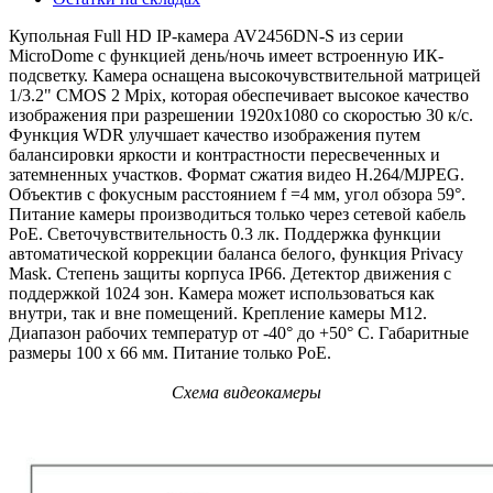
Купольная Full HD IP-камера AV2456DN-S из серии
MicroDome с функцией день/ночь имеет встроенную ИК-
подсветку. Камера оснащена высокочувствительной матрицей
1/3.2" CMOS 2 Mpix, которая обеспечивает высокое качество
изображения при разрешении 1920x1080 со скоростью 30 к/с.
Функция WDR улучшает качество изображения путем
балансировки яркости и контрастности пересвеченных и
затемненных участков. Формат сжатия видео H.264/MJPEG.
Объектив с фокусным расстоянием f =4 мм, угол обзора 59°.
Питание камеры производиться только через сетевой кабель
PoE. Светочувствительность 0.3 лк. Поддержка функции
автоматической коррекции баланса белого, функция Privacy
Mask. Степень защиты корпуса IP66. Детектор движения с
поддержкой 1024 зон. Камера может использоваться как
внутри, так и вне помещений. Крепление камеры М12.
Диапазон рабочих температур от -40° до +50° С. Габаритные
размеры 100 х 66 мм. Питание только PoE.
Схема видеокамеры