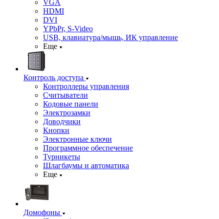
VGA
HDMI
DVI
YPbPr, S-Video
USB, клавиатура/мышь, ИК управление
Еще
Контроль доступа
Контроллеры управления
Считыватели
Кодовые панели
Электрозамки
Доводчики
Кнопки
Электронные ключи
Программное обеспечение
Турникеты
Шлагбаумы и автоматика
Еще
Домофоны