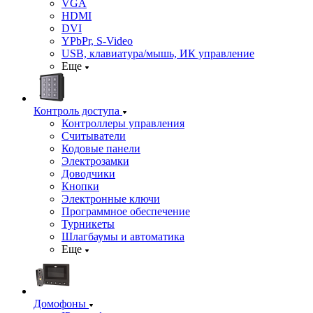
VGA
HDMI
DVI
YPbPr, S-Video
USB, клавиатура/мышь, ИК управление
Еще
Контроль доступа
Контроллеры управления
Считыватели
Кодовые панели
Электрозамки
Доводчики
Кнопки
Электронные ключи
Программное обеспечение
Турникеты
Шлагбаумы и автоматика
Еще
Домофоны