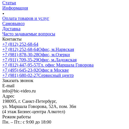
Статьи
Информация
Оплата товаров и услуг
Самовывоз
Доставка
Часто задаваемые вопросы
Контакты
+7 (812) 252-68-64
+7 (812) 252-68-64
Офис, м.Нарвская
+7 (981) 878-30-28
Офис, м.Озерки
+7 (911) 709-35-29
Офис, м.Ладожская
+7 (812) 447-95-57
Гл. офис Маршала Говорова
+7 (495) 645-23-92
Офис в Москве
+7 (981) 680-02-27
Сервисный центр
Заказать звонок
E-mail
info@bic-video.ru
Адрес
198095, г. Санкт-Петербург,
ул. Маршала Говорова, 52А, пом. 36н
(4 этаж Бизнес-центра Алкотел)
Режим работы
Пн. – Пт.: с 9:00 до 18:00