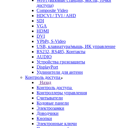
Wi-Fi (Базовые станции, мосты, точки
доступа)
Composite Video
HDCVI / TVI / AHD
SDI
VGA
HDMI
DVI
YPbPr, S-Video
USB, клавиатура/мышь, ИК управление
RS232, RS485, Контакты
AUDIO
Устройства грозозащиты
DisplayPort
Удлинители для антенн
Контроль доступа
Назад
Контроль доступа
Контроллеры управления
Считыватели
Кодовые панели
Электрозамки
Доводчики
Кнопки
Электронные ключи