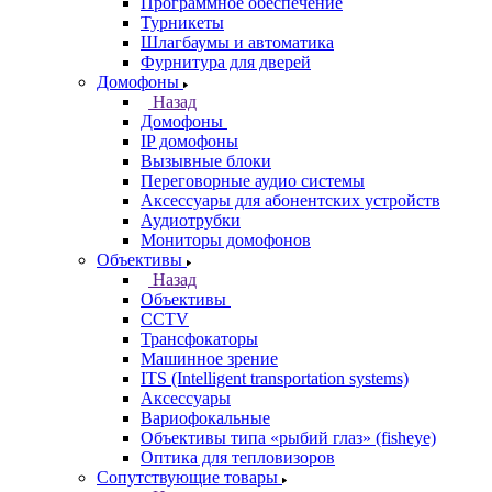
Программное обеспечение
Турникеты
Шлагбаумы и автоматика
Фурнитура для дверей
Домофоны
Назад
Домофоны
IP домофоны
Вызывные блоки
Переговорные аудио системы
Аксессуары для абонентских устройств
Аудиотрубки
Мониторы домофонов
Объективы
Назад
Объективы
CCTV
Трансфокаторы
Машинное зрение
ITS (Intelligent transportation systems)
Аксессуары
Вариофокальные
Объективы типа «рыбий глаз» (fisheye)
Оптика для тепловизоров
Сопутствующие товары