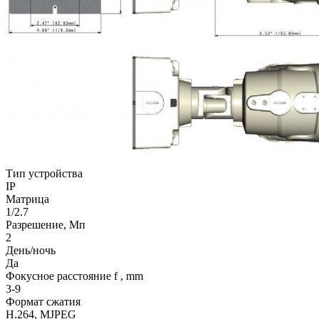
Тип устройства
IP
Матрица
1/2.7
Разрешение, Мп
2
День/ночь
Да
Фокусное расстояние f , mm
3-9
Формат сжатия
H.264, MJPEG