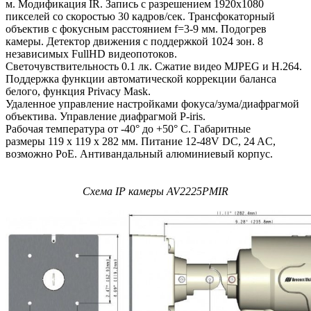
м. Модификация IR. Запись с разрешением 1920x1080
пикселей со скоростью 30 кадров/сек. Трансфокаторный
объектив с фокусным расстоянием f=3-9 мм. Подогрев
камеры. Детектор движения с поддержкой 1024 зон. 8
независимых FullHD видеопотоков.
Светочувствительность 0.1 лк. Сжатие видео MJPEG и H.264.
Поддержка функции автоматической коррекции баланса
белого, функция Privacy Mask.
Удаленное управление настройками фокуса/зума/диафрагмой
объектива. Управление диафрагмой P-iris.
Рабочая температура от -40° до +50° С. Габаритные
размеры 119 х 119 х 282 мм. Питание 12-48V DC, 24 AC,
возможно PoE. Антивандальный алюминиевый корпус.
Схема IP камеры AV2225PMIR