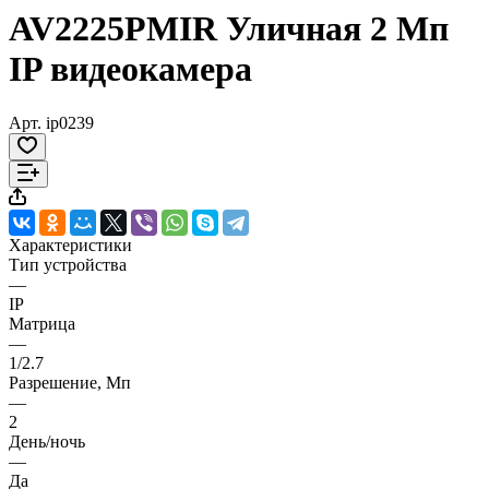
AV2225PMIR Уличная 2 Мп
IP видеокамера
Арт.
ip0239
Характеристики
Тип устройства
—
IP
Матрица
—
1/2.7
Разрешение, Мп
—
2
День/ночь
—
Да