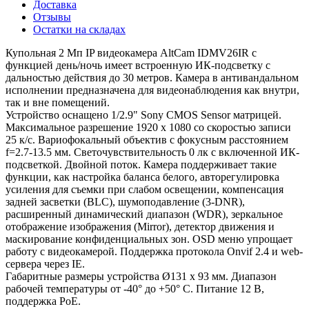
Доставка
Отзывы
Остатки на складах
Купольная 2 Мп IP видеокамера AltCam IDMV26IR с
функцией день/ночь имеет встроенную ИК-подсветку с
дальностью действия до 30 метров. Камера в антивандальном
исполнении предназначена для видеонаблюдения как внутри,
так и вне помещений.
Устройство оснащено 1/2.9" Sony CMOS Sensor матрицей.
Максимальное разрешение 1920 х 1080 со скоростью записи
25 к/с. Вариофокальный объектив с фокусным расстоянием
f=2.7-13.5 мм. Светочувствительность 0 лк с включенной ИК-
подсветкой. Двойной поток. Камера поддерживает такие
функции, как настройка баланса белого, авторегулировка
усиления для съемки при слабом освещении, компенсация
задней засветки (BLC), шумоподавление (3-DNR),
расширенный динамический диапазон (WDR), зеркальное
отображение изображения (Mirror), детектор движения и
маскирование конфиденциальных зон. OSD меню упрощает
работу с видеокамерой. Поддержка протокола Onvif 2.4 и web-
сервера через IE.
Габаритные размеры устройства Ø131 х 93 мм. Диапазон
рабочей температуры от -40° до +50° С. Питание 12 В,
поддержка PoE.