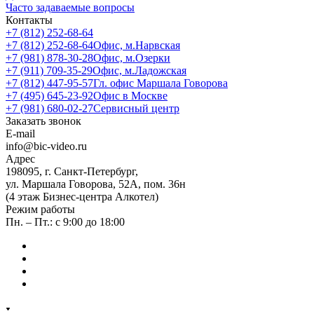
Часто задаваемые вопросы
Контакты
+7 (812) 252-68-64
+7 (812) 252-68-64
Офис, м.Нарвская
+7 (981) 878-30-28
Офис, м.Озерки
+7 (911) 709-35-29
Офис, м.Ладожская
+7 (812) 447-95-57
Гл. офис Маршала Говорова
+7 (495) 645-23-92
Офис в Москве
+7 (981) 680-02-27
Сервисный центр
Заказать звонок
E-mail
info@bic-video.ru
Адрес
198095, г. Санкт-Петербург,
ул. Маршала Говорова, 52А, пом. 36н
(4 этаж Бизнес-центра Алкотел)
Режим работы
Пн. – Пт.: с 9:00 до 18:00