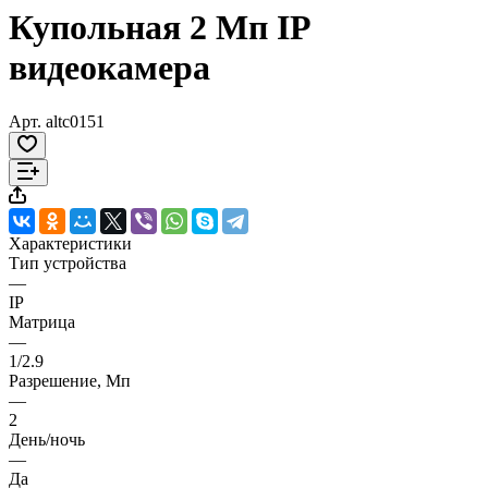
Купольная 2 Мп IP
видеокамера
Арт.
altc0151
Характеристики
Тип устройства
—
IP
Матрица
—
1/2.9
Разрешение, Мп
—
2
День/ночь
—
Да