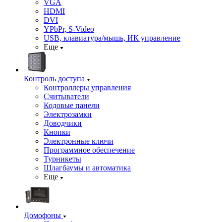
VGA
HDMI
DVI
YPbPr, S-Video
USB, клавиатура/мышь, ИК управление
Еще
Контроль доступа
Контроллеры управления
Считыватели
Кодовые панели
Электрозамки
Доводчики
Кнопки
Электронные ключи
Программное обеспечение
Турникеты
Шлагбаумы и автоматика
Еще
Домофоны