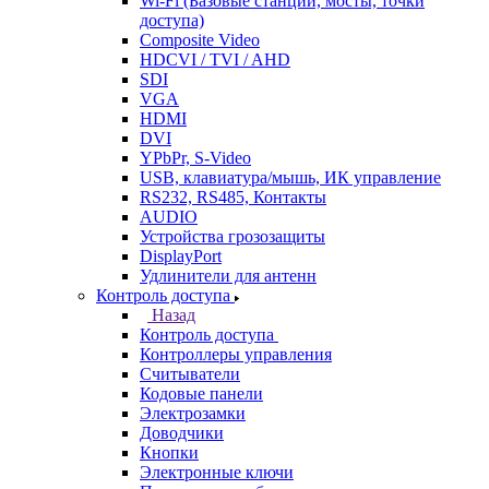
Wi-Fi (Базовые станции, мосты, точки
доступа)
Composite Video
HDCVI / TVI / AHD
SDI
VGA
HDMI
DVI
YPbPr, S-Video
USB, клавиатура/мышь, ИК управление
RS232, RS485, Контакты
AUDIO
Устройства грозозащиты
DisplayPort
Удлинители для антенн
Контроль доступа
Назад
Контроль доступа
Контроллеры управления
Считыватели
Кодовые панели
Электрозамки
Доводчики
Кнопки
Электронные ключи