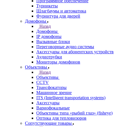
Программное обеспечение
Турникеты
Шлагбаумы и автоматика
Фурнитура для дверей
Домофоны
Назад
Домофоны
IP домофоны
Вызывные блоки
Переговорные аудио системы
Аксессуары для абонентских устройств
Аудиотрубки
Мониторы домофонов
Объективы
Назад
Объективы
CCTV
Трансфокаторы
Машинное зрение
ITS (Intelligent transportation systems)
Аксессуары
Вариофокальные
Объективы типа «рыбий глаз» (fisheye)
Оптика для тепловизоров
Сопутствующие товары