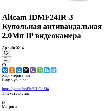
Altcam IDMF24IR-3
Купольная антивандальная
2,0Мп IP видеокамера
Арт.
altc0214
Характеристики
Видео youtube
—
https://youtu.be/Fhf6HiOoZl4
Тип устройства
—
IP
Матрица