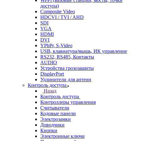
Wi-Fi (Базовые станции, мосты, точки
доступа)
Composite Video
HDCVI / TVI / AHD
SDI
VGA
HDMI
DVI
YPbPr, S-Video
USB, клавиатура/мышь, ИК управление
RS232, RS485, Контакты
AUDIO
Устройства грозозащиты
DisplayPort
Удлинители для антенн
Контроль доступа
Назад
Контроль доступа
Контроллеры управления
Считыватели
Кодовые панели
Электрозамки
Доводчики
Кнопки
Электронные ключи