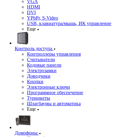
VGA
HDMI
DVI
YPbPr, S-Video
USB, клавиатура/мышь, ИК управление
Еще
Контроль доступа
Контроллеры управления
Считыватели
Кодовые панели
Электрозамки
Доводчики
Кнопки
Электронные ключи
Программное обеспечение
Турникеты
Шлагбаумы и автоматика
Еще
Домофоны