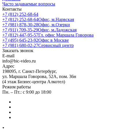
Часто задаваемые вопросы
Контакты
+7 (812) 252-68-64
+7 (812) 252-68-64
Офис, м.Нарвская
+7 (981) 878-30-28
Офис, м.Озерки
+7 (911) 709-35-29
Офис, м.Ладожская
+7 (812) 447-95-57
Гл. офис Маршала Говорова
+7 (495) 645-23-92
Офис в Москве
+7 (981) 680-02-27
Сервисный центр
Заказать звонок
E-mail
info@bic-video.ru
Адрес
198095, г. Санкт-Петербург,
ул. Маршала Говорова, 52А, пом. 36н
(4 этаж Бизнес-центра Алкотел)
Режим работы
Пн. – Пт.: с 9:00 до 18:00