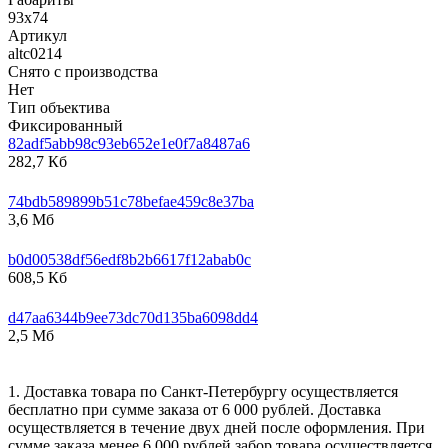
93х74
Артикул
altc0214
Снято с производства
Нет
Тип объектива
Фиксированный
82adf5abb98c93eb652e1e0f7a8487a6
282,7 Кб
74bdb589899b51c78befae459c8e37ba
3,6 Мб
b0d00538df56edf8b2b6617f12abab0c
608,5 Кб
d47aa6344b9ee73dc70d135ba6098dd4
2,5 Мб
1. Доставка товара по Санкт-Петербургу осуществляется
бесплатно при сумме заказа от 6 000 рублей. Доставка
осуществляется в течение двух дней после оформления. При
сумме заказа менее 6 000 рублей забор товара осуществляется