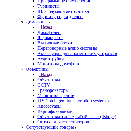
Программное обеспечение
Турникеты
Шлагбаумы и автоматика
Фурнитура для дверей
Домофоны
Назад
Домофоны
IP домофоны
Вызывные блоки
Переговорные аудио системы
Аксессуары для абонентских устройств
Аудиотрубки
Мониторы домофонов
Объективы
Назад
Объективы
CCTV
Трансфокаторы
Машинное зрение
ITS (Intelligent transportation systems)
Аксессуары
Вариофокальные
Объективы типа «рыбий глаз» (fisheye)
Оптика для тепловизоров
Сопутствующие товары