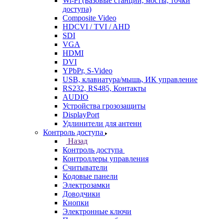
Wi-Fi (Базовые станции, мосты, точки
доступа)
Composite Video
HDCVI / TVI / AHD
SDI
VGA
HDMI
DVI
YPbPr, S-Video
USB, клавиатура/мышь, ИК управление
RS232, RS485, Контакты
AUDIO
Устройства грозозащиты
DisplayPort
Удлинители для антенн
Контроль доступа
Назад
Контроль доступа
Контроллеры управления
Считыватели
Кодовые панели
Электрозамки
Доводчики
Кнопки
Электронные ключи