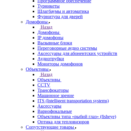
Программное обеспечение
Турникеты
Шлагбаумы и автоматика
Фурнитура для дверей
Домофоны
Назад
Домофоны
IP домофоны
Вызывные блоки
Переговорные аудио системы
Аксессуары для абонентских устройств
Аудиотрубки
Мониторы домофонов
Объективы
Назад
Объективы
CCTV
Трансфокаторы
Машинное зрение
ITS (Intelligent transportation systems)
Аксессуары
Вариофокальные
Объективы типа «рыбий глаз» (fisheye)
Оптика для тепловизоров
Сопутствующие товары