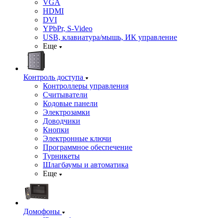
VGA
HDMI
DVI
YPbPr, S-Video
USB, клавиатура/мышь, ИК управление
Еще
Контроль доступа
Контроллеры управления
Считыватели
Кодовые панели
Электрозамки
Доводчики
Кнопки
Электронные ключи
Программное обеспечение
Турникеты
Шлагбаумы и автоматика
Еще
Домофоны