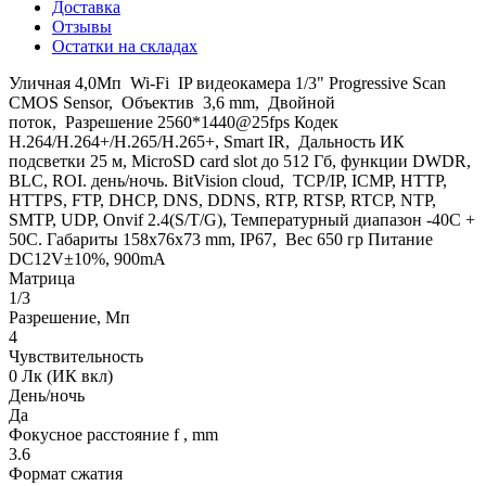
Доставка
Отзывы
Остатки на складах
Уличная 4,0Мп Wi-Fi IP видеокамера 1/3" Progressive Scan
CMOS Sensor, Объектив 3,6 mm, Двойной
поток, Разрешение 2560*1440@25fps Кодек
H.264/H.264+/H.265/H.265+, Smart IR, Дальность ИК
подсветки 25 м, MicroSD card slot до 512 Гб, функции DWDR,
BLC, ROI. день/ночь. BitVision cloud, TCP/IP, ICMP, HTTP,
HTTPS, FTP, DHCP, DNS, DDNS, RTP, RTSP, RTCP, NTP,
SMTP, UDP, Onvif 2.4(S/T/G), Температурный диапазон -40С +
50С. Габариты 158x76x73 mm, IP67, Вес 650 гр Питание
DC12V±10%, 900mA
Матрица
1/3
Разрешение, Мп
4
Чувствительность
0 Лк (ИК вкл)
День/ночь
Да
Фокусное расстояние f , mm
3.6
Формат сжатия