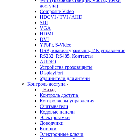
Wi-Fi (Базовые станции, мосты, точки
доступа)
Composite Video
HDCVI / TVI / AHD
SDI
VGA
HDMI
DVI
YPbPr, S-Video
USB, клавиатура/мышь, ИК управление
RS232, RS485, Контакты
AUDIO
Устройства грозозащиты
DisplayPort
Удлинители для антенн
Контроль доступа
Назад
Контроль доступа
Контроллеры управления
Считыватели
Кодовые панели
Электрозамки
Доводчики
Кнопки
Электронные ключи