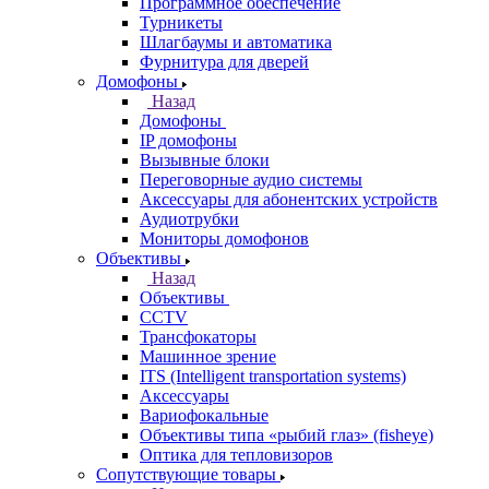
Программное обеспечение
Турникеты
Шлагбаумы и автоматика
Фурнитура для дверей
Домофоны
Назад
Домофоны
IP домофоны
Вызывные блоки
Переговорные аудио системы
Аксессуары для абонентских устройств
Аудиотрубки
Мониторы домофонов
Объективы
Назад
Объективы
CCTV
Трансфокаторы
Машинное зрение
ITS (Intelligent transportation systems)
Аксессуары
Вариофокальные
Объективы типа «рыбий глаз» (fisheye)
Оптика для тепловизоров
Сопутствующие товары