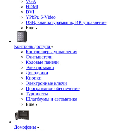
VGA
HDMI
DVI
YPbPr, S-Video
USB, клавиатура/мышь, ИК управление
Еще
Контроль доступа
Контроллеры управления
Считыватели
Кодовые панели
Электрозамки
Доводчики
Кнопки
Электронные ключи
Программное обеспечение
Турникеты
Шлагбаумы и автоматика
Еще
Домофоны