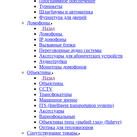
Программное обеспечение
Турникеты
Шлагбаумы и автоматика
Фурнитура для дверей
Домофоны
Назад
Домофоны
IP домофоны
Вызывные блоки
Переговорные аудио системы
Аксессуары для абонентских устройств
Аудиотрубки
Мониторы домофонов
Объективы
Назад
Объективы
CCTV
Трансфокаторы
Машинное зрение
ITS (Intelligent transportation systems)
Аксессуары
Вариофокальные
Объективы типа «рыбий глаз» (fisheye)
Оптика для тепловизоров
Сопутствующие товары