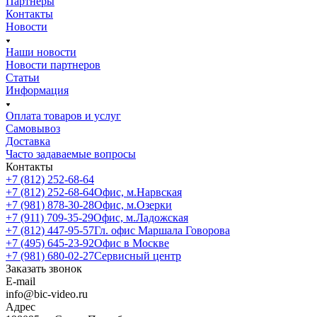
Партнеры
Контакты
Новости
Наши новости
Новости партнеров
Статьи
Информация
Оплата товаров и услуг
Самовывоз
Доставка
Часто задаваемые вопросы
Контакты
+7 (812) 252-68-64
+7 (812) 252-68-64
Офис, м.Нарвская
+7 (981) 878-30-28
Офис, м.Озерки
+7 (911) 709-35-29
Офис, м.Ладожская
+7 (812) 447-95-57
Гл. офис Маршала Говорова
+7 (495) 645-23-92
Офис в Москве
+7 (981) 680-02-27
Сервисный центр
Заказать звонок
E-mail
info@bic-video.ru
Адрес