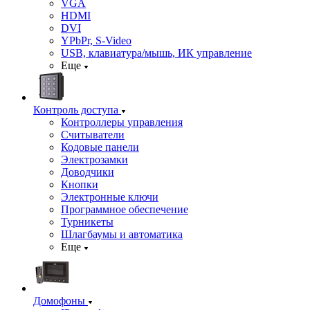
VGA
HDMI
DVI
YPbPr, S-Video
USB, клавиатура/мышь, ИК управление
Еще
Контроль доступа
Контроллеры управления
Считыватели
Кодовые панели
Электрозамки
Доводчики
Кнопки
Электронные ключи
Программное обеспечение
Турникеты
Шлагбаумы и автоматика
Еще
Домофоны