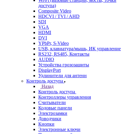
Wi-Fi (Базовые станции, мосты, точки
доступа)
Composite Video
HDCVI / TVI / AHD
SDI
VGA
HDMI
DVI
YPbPr, S-Video
USB, клавиатура/мышь, ИК управление
RS232, RS485, Контакты
AUDIO
Устройства грозозащиты
DisplayPort
Удлинители для антенн
Контроль доступа
Назад
Контроль доступа
Контроллеры управления
Считыватели
Кодовые панели
Электрозамки
Доводчики
Кнопки
Электронные ключи