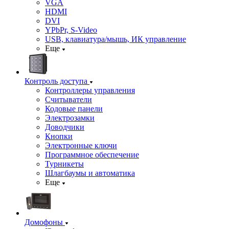
VGA
HDMI
DVI
YPbPr, S-Video
USB, клавиатура/мышь, ИК управление
Еще
Контроль доступа
Контроллеры управления
Считыватели
Кодовые панели
Электрозамки
Доводчики
Кнопки
Электронные ключи
Программное обеспечение
Турникеты
Шлагбаумы и автоматика
Еще
Домофоны