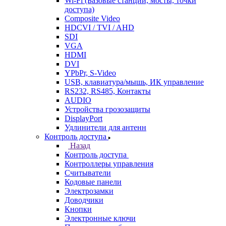
Wi-Fi (Базовые станции, мосты, точки
доступа)
Composite Video
HDCVI / TVI / AHD
SDI
VGA
HDMI
DVI
YPbPr, S-Video
USB, клавиатура/мышь, ИК управление
RS232, RS485, Контакты
AUDIO
Устройства грозозащиты
DisplayPort
Удлинители для антенн
Контроль доступа
Назад
Контроль доступа
Контроллеры управления
Считыватели
Кодовые панели
Электрозамки
Доводчики
Кнопки
Электронные ключи