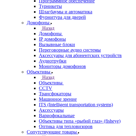
Программное обеспечение
Турникеты
Шлагбаумы и автоматика
Фурнитура для дверей
Домофоны
Назад
Домофоны
IP домофоны
Вызывные блоки
Переговорные аудио системы
Аксессуары для абонентских устройств
Аудиотрубки
Мониторы домофонов
Объективы
Назад
Объективы
CCTV
Трансфокаторы
Машинное зрение
ITS (Intelligent transportation systems)
Аксессуары
Вариофокальные
Объективы типа «рыбий глаз» (fisheye)
Оптика для тепловизоров
Сопутствующие товары