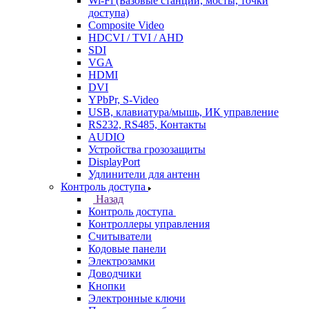
Wi-Fi (Базовые станции, мосты, точки
доступа)
Composite Video
HDCVI / TVI / AHD
SDI
VGA
HDMI
DVI
YPbPr, S-Video
USB, клавиатура/мышь, ИК управление
RS232, RS485, Контакты
AUDIO
Устройства грозозащиты
DisplayPort
Удлинители для антенн
Контроль доступа
Назад
Контроль доступа
Контроллеры управления
Считыватели
Кодовые панели
Электрозамки
Доводчики
Кнопки
Электронные ключи