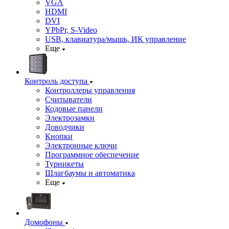
VGA
HDMI
DVI
YPbPr, S-Video
USB, клавиатура/мышь, ИК управление
Еще
Контроль доступа
Контроллеры управления
Считыватели
Кодовые панели
Электрозамки
Доводчики
Кнопки
Электронные ключи
Программное обеспечение
Турникеты
Шлагбаумы и автоматика
Еще
Домофоны