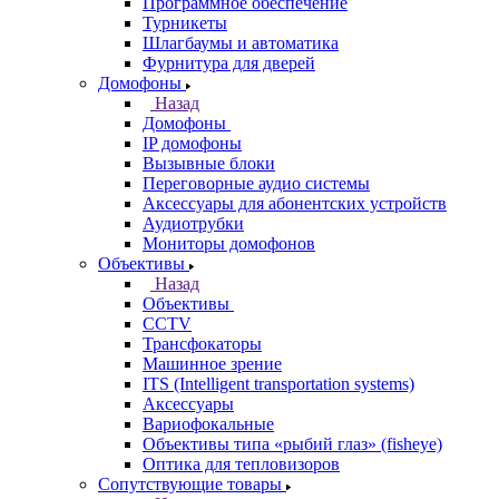
Программное обеспечение
Турникеты
Шлагбаумы и автоматика
Фурнитура для дверей
Домофоны
Назад
Домофоны
IP домофоны
Вызывные блоки
Переговорные аудио системы
Аксессуары для абонентских устройств
Аудиотрубки
Мониторы домофонов
Объективы
Назад
Объективы
CCTV
Трансфокаторы
Машинное зрение
ITS (Intelligent transportation systems)
Аксессуары
Вариофокальные
Объективы типа «рыбий глаз» (fisheye)
Оптика для тепловизоров
Сопутствующие товары