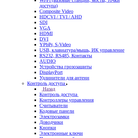
Wi-Fi (Базовые станции, мосты, точки
доступа)
Composite Video
HDCVI / TVI / AHD
SDI
VGA
HDMI
DVI
YPbPr, S-Video
USB, клавиатура/мышь, ИК управление
RS232, RS485, Контакты
AUDIO
Устройства грозозащиты
DisplayPort
Удлинители для антенн
Контроль доступа
Назад
Контроль доступа
Контроллеры управления
Считыватели
Кодовые панели
Электрозамки
Доводчики
Кнопки
Электронные ключи