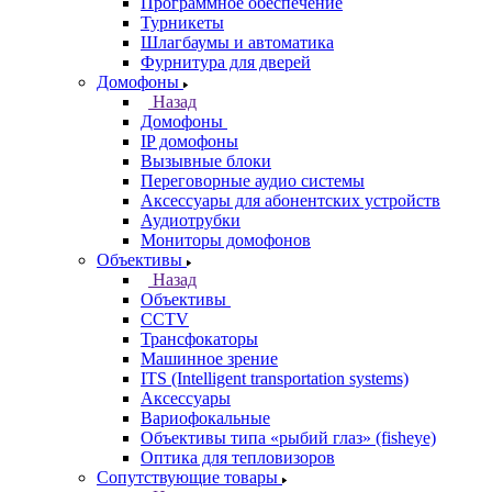
Программное обеспечение
Турникеты
Шлагбаумы и автоматика
Фурнитура для дверей
Домофоны
Назад
Домофоны
IP домофоны
Вызывные блоки
Переговорные аудио системы
Аксессуары для абонентских устройств
Аудиотрубки
Мониторы домофонов
Объективы
Назад
Объективы
CCTV
Трансфокаторы
Машинное зрение
ITS (Intelligent transportation systems)
Аксессуары
Вариофокальные
Объективы типа «рыбий глаз» (fisheye)
Оптика для тепловизоров
Сопутствующие товары