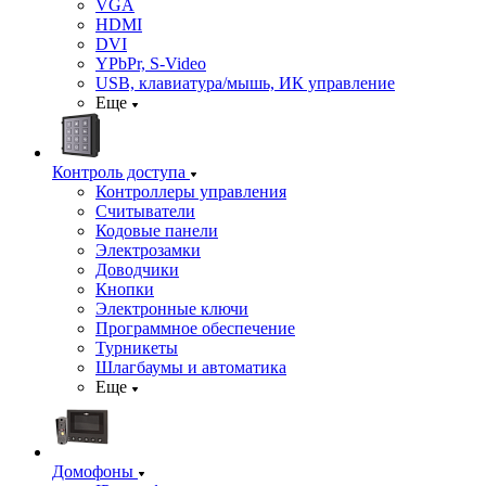
VGA
HDMI
DVI
YPbPr, S-Video
USB, клавиатура/мышь, ИК управление
Еще
Контроль доступа
Контроллеры управления
Считыватели
Кодовые панели
Электрозамки
Доводчики
Кнопки
Электронные ключи
Программное обеспечение
Турникеты
Шлагбаумы и автоматика
Еще
Домофоны