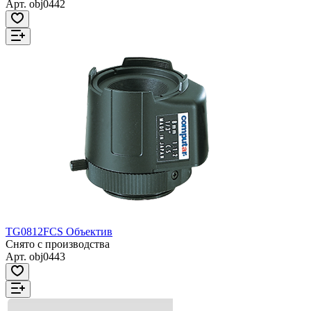
Арт.
obj0442
TG0812FCS Объектив
Снято с производства
Арт.
obj0443