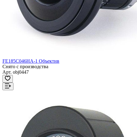
FE185C046HA-1 Объектив
Снято с производства
Арт.
obj0447