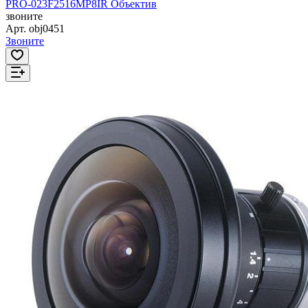
PRO-023F2516MP8IR Объектив
звоните
Арт.
obj0451
Звоните