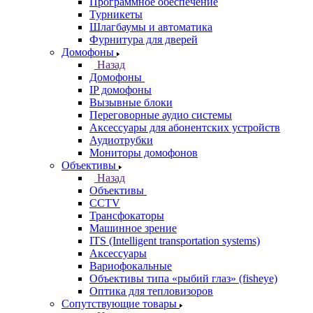
Программное обеспечение
Турникеты
Шлагбаумы и автоматика
Фурнитура для дверей
Домофоны
Назад
Домофоны
IP домофоны
Вызывные блоки
Переговорные аудио системы
Аксессуары для абонентских устройств
Аудиотрубки
Мониторы домофонов
Объективы
Назад
Объективы
CCTV
Трансфокаторы
Машинное зрение
ITS (Intelligent transportation systems)
Аксессуары
Вариофокальные
Объективы типа «рыбий глаз» (fisheye)
Оптика для тепловизоров
Сопутствующие товары