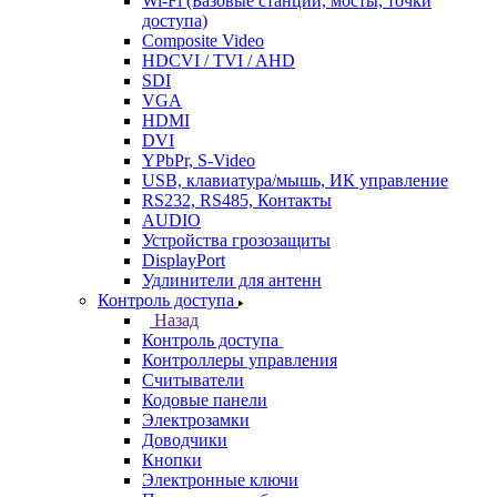
Wi-Fi (Базовые станции, мосты, точки
доступа)
Composite Video
HDCVI / TVI / AHD
SDI
VGA
HDMI
DVI
YPbPr, S-Video
USB, клавиатура/мышь, ИК управление
RS232, RS485, Контакты
AUDIO
Устройства грозозащиты
DisplayPort
Удлинители для антенн
Контроль доступа
Назад
Контроль доступа
Контроллеры управления
Считыватели
Кодовые панели
Электрозамки
Доводчики
Кнопки
Электронные ключи