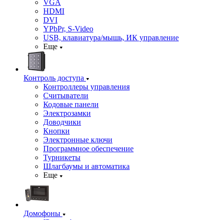
VGA
HDMI
DVI
YPbPr, S-Video
USB, клавиатура/мышь, ИК управление
Еще
Контроль доступа
Контроллеры управления
Считыватели
Кодовые панели
Электрозамки
Доводчики
Кнопки
Электронные ключи
Программное обеспечение
Турникеты
Шлагбаумы и автоматика
Еще
Домофоны