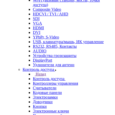
Wi-Fi (Базовые станции, мосты, точки
доступа)
Composite Video
HDCVI / TVI / AHD
SDI
VGA
HDMI
DVI
YPbPr, S-Video
USB, клавиатура/мышь, ИК управление
RS232, RS485, Контакты
AUDIO
Устройства грозозащиты
DisplayPort
Удлинители для антенн
Контроль доступа
Назад
Контроль доступа
Контроллеры управления
Считыватели
Кодовые панели
Электрозамки
Доводчики
Кнопки
Электронные ключи