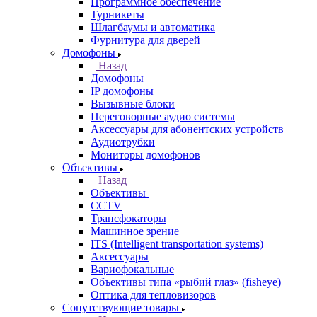
Программное обеспечение
Турникеты
Шлагбаумы и автоматика
Фурнитура для дверей
Домофоны
Назад
Домофоны
IP домофоны
Вызывные блоки
Переговорные аудио системы
Аксессуары для абонентских устройств
Аудиотрубки
Мониторы домофонов
Объективы
Назад
Объективы
CCTV
Трансфокаторы
Машинное зрение
ITS (Intelligent transportation systems)
Аксессуары
Вариофокальные
Объективы типа «рыбий глаз» (fisheye)
Оптика для тепловизоров
Сопутствующие товары