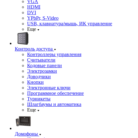
VGA
HDMI
DVI
YPbPr, S-Video
USB, клавиатура/мышь, ИК управление
Еще
Контроль доступа
Контроллеры управления
Считыватели
Кодовые панели
Электрозамки
Доводчики
Кнопки
Электронные ключи
Программное обеспечение
Турникеты
Шлагбаумы и автоматика
Еще
Домофоны