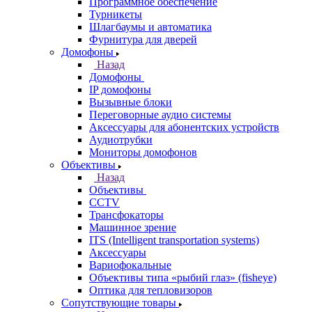
Программное обеспечение
Турникеты
Шлагбаумы и автоматика
Фурнитура для дверей
Домофоны
Назад
Домофоны
IP домофоны
Вызывные блоки
Переговорные аудио системы
Аксессуары для абонентских устройств
Аудиотрубки
Мониторы домофонов
Объективы
Назад
Объективы
CCTV
Трансфокаторы
Машинное зрение
ITS (Intelligent transportation systems)
Аксессуары
Вариофокальные
Объективы типа «рыбий глаз» (fisheye)
Оптика для тепловизоров
Сопутствующие товары