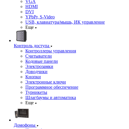
VGA
HDMI
DVI
YPbPr, S-Video
USB, клавиатура/мышь, ИК управление
Еще
Контроль доступа
Контроллеры управления
Считыватели
Кодовые панели
Электрозамки
Доводчики
Кнопки
Электронные ключи
Программное обеспечение
Турникеты
Шлагбаумы и автоматика
Еще
Домофоны