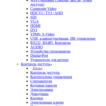
Wi-Fi (Базовые станции, мосты, точки
доступа)
Composite Video
HDCVI / TVI / AHD
SDI
VGA
HDMI
DVI
YPbPr, S-Video
USB, клавиатура/мышь, ИК управление
RS232, RS485, Контакты
AUDIO
Устройства грозозащиты
DisplayPort
Удлинители для антенн
Контроль доступа
Назад
Контроль доступа
Контроллеры управления
Считыватели
Кодовые панели
Электрозамки
Доводчики
Кнопки
Электронные ключи