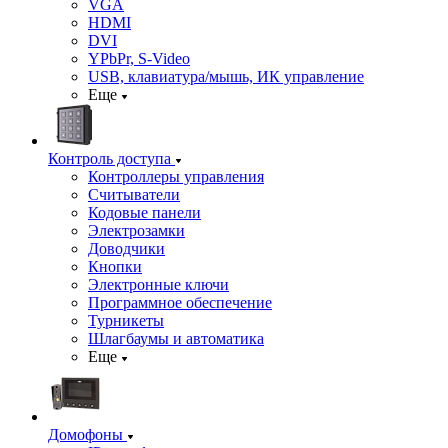
VGA
HDMI
DVI
YPbPr, S-Video
USB, клавиатура/мышь, ИК управление
Еще
Контроль доступа
Контроллеры управления
Считыватели
Кодовые панели
Электрозамки
Доводчики
Кнопки
Электронные ключи
Программное обеспечение
Турникеты
Шлагбаумы и автоматика
Еще
Домофоны