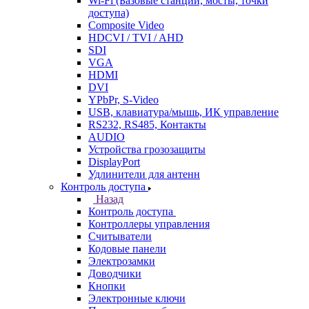
Wi-Fi (Базовые станции, мосты, точки
доступа)
Composite Video
HDCVI / TVI / AHD
SDI
VGA
HDMI
DVI
YPbPr, S-Video
USB, клавиатура/мышь, ИК управление
RS232, RS485, Контакты
AUDIO
Устройства грозозащиты
DisplayPort
Удлинители для антенн
Контроль доступа
Назад
Контроль доступа
Контроллеры управления
Считыватели
Кодовые панели
Электрозамки
Доводчики
Кнопки
Электронные ключи