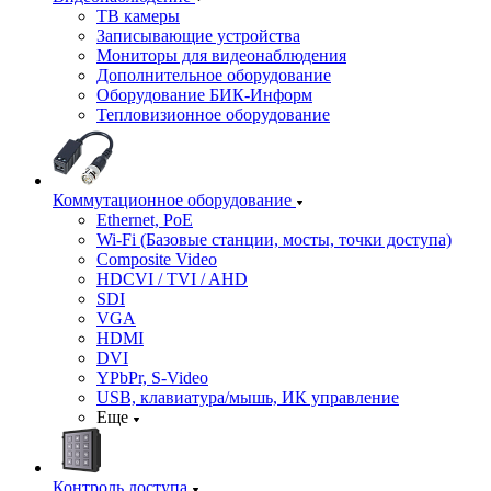
ТВ камеры
Записывающие устройства
Мониторы для видеонаблюдения
Дополнительное оборудование
Оборудование БИК-Информ
Тепловизионное оборудование
Коммутационное оборудование
Ethernet, PoE
Wi-Fi (Базовые станции, мосты, точки доступа)
Composite Video
HDCVI / TVI / AHD
SDI
VGA
HDMI
DVI
YPbPr, S-Video
USB, клавиатура/мышь, ИК управление
Еще
Контроль доступа