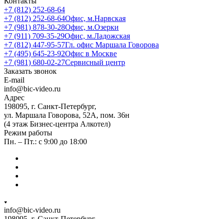
Контакты
+7 (812) 252-68-64
+7 (812) 252-68-64
Офис, м.Нарвская
+7 (981) 878-30-28
Офис, м.Озерки
+7 (911) 709-35-29
Офис, м.Ладожская
+7 (812) 447-95-57
Гл. офис Маршала Говорова
+7 (495) 645-23-92
Офис в Москве
+7 (981) 680-02-27
Сервисный центр
Заказать звонок
E-mail
info@bic-video.ru
Адрес
198095, г. Санкт-Петербург,
ул. Маршала Говорова, 52А, пом. 36н
(4 этаж Бизнес-центра Алкотел)
Режим работы
Пн. – Пт.: с 9:00 до 18:00
info@bic-video.ru
198095, г. Санкт-Петербург,