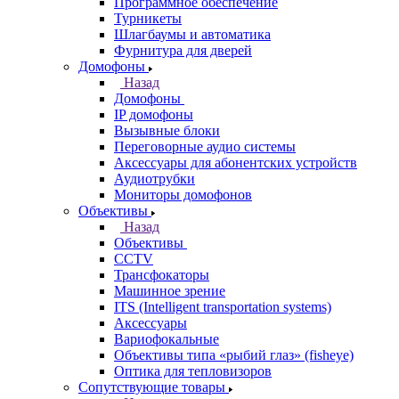
Программное обеспечение
Турникеты
Шлагбаумы и автоматика
Фурнитура для дверей
Домофоны
Назад
Домофоны
IP домофоны
Вызывные блоки
Переговорные аудио системы
Аксессуары для абонентских устройств
Аудиотрубки
Мониторы домофонов
Объективы
Назад
Объективы
CCTV
Трансфокаторы
Машинное зрение
ITS (Intelligent transportation systems)
Аксессуары
Вариофокальные
Объективы типа «рыбий глаз» (fisheye)
Оптика для тепловизоров
Сопутствующие товары