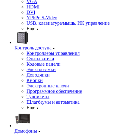
VGA
HDMI
DVI
YPbPr, S-Video
USB, клавиатура/мышь, ИК управление
Еще
Контроль доступа
Контроллеры управления
Считыватели
Кодовые панели
Электрозамки
Доводчики
Кнопки
Электронные ключи
Программное обеспечение
Турникеты
Шлагбаумы и автоматика
Еще
Домофоны