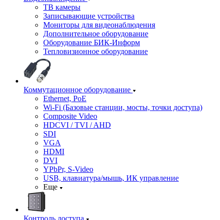
ТВ камеры
Записывающие устройства
Мониторы для видеонаблюдения
Дополнительное оборудование
Оборудование БИК-Информ
Тепловизионное оборудование
Коммутационное оборудование
Ethernet, PoE
Wi-Fi (Базовые станции, мосты, точки доступа)
Composite Video
HDCVI / TVI / AHD
SDI
VGA
HDMI
DVI
YPbPr, S-Video
USB, клавиатура/мышь, ИК управление
Еще
Контроль доступа