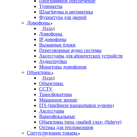
Программное обеспечение
Турникеты
Шлагбаумы и автоматика
Фурнитура для дверей
Домофоны
Назад
Домофоны
IP домофоны
Вызывные блоки
Переговорные аудио системы
Аксессуары для абонентских устройств
Аудиотрубки
Мониторы домофонов
Объективы
Назад
Объективы
CCTV
Трансфокаторы
Машинное зрение
ITS (Intelligent transportation systems)
Аксессуары
Вариофокальные
Объективы типа «рыбий глаз» (fisheye)
Оптика для тепловизоров
Сопутствующие товары