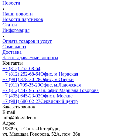
Новости
Наши новости
Новости партнеров
Статьи
Информация
Оплата товаров и услуг
Самовывоз
Доставка
Часто задаваемые вопросы
Контакты
+7 (812) 252-68-64
+7 (812) 252-68-64
Офис, м.Нарвская
+7 (981) 878-30-28
Офис, м.Озерки
+7 (911) 709-35-29
Офис, м.Ладожская
+7 (812) 447-95-57
Гл. офис Маршала Говорова
+7 (495) 645-23-92
Офис в Москве
+7 (981) 680-02-27
Сервисный центр
Заказать звонок
E-mail
info@bic-video.ru
Адрес
198095, г. Санкт-Петербург,
ул. Маршала Говорова, 52А, пом. 36н