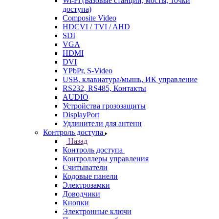
Wi-Fi (Базовые станции, мосты, точки
доступа)
Composite Video
HDCVI / TVI / AHD
SDI
VGA
HDMI
DVI
YPbPr, S-Video
USB, клавиатура/мышь, ИК управление
RS232, RS485, Контакты
AUDIO
Устройства грозозащиты
DisplayPort
Удлинители для антенн
Контроль доступа
Назад
Контроль доступа
Контроллеры управления
Считыватели
Кодовые панели
Электрозамки
Доводчики
Кнопки
Электронные ключи