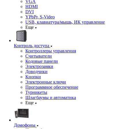
VGA
HDMI
DVI
YPbPr, S-Video
USB, клавиатура/мышь, ИК управление
Еще
Контроль доступа
Контроллеры управления
Считыватели
Кодовые панели
Электрозамки
Доводчики
Кнопки
Электронные ключи
Программное обеспечение
Турникеты
Шлагбаумы и автоматика
Еще
Домофоны