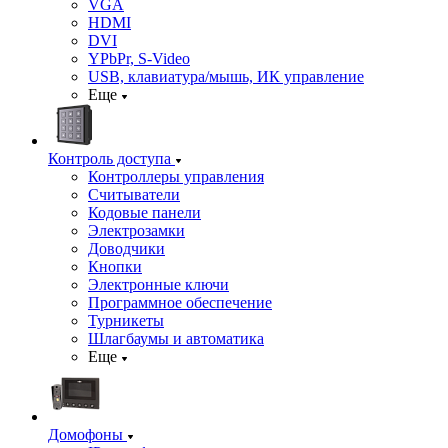
VGA
HDMI
DVI
YPbPr, S-Video
USB, клавиатура/мышь, ИК управление
Еще
Контроль доступа
Контроллеры управления
Считыватели
Кодовые панели
Электрозамки
Доводчики
Кнопки
Электронные ключи
Программное обеспечение
Турникеты
Шлагбаумы и автоматика
Еще
Домофоны