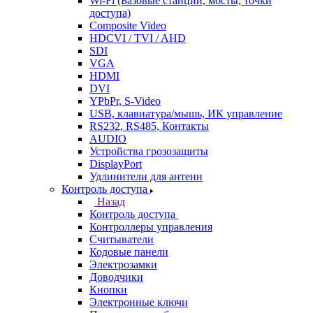
Wi-Fi (Базовые станции, мосты, точки
доступа)
Composite Video
HDCVI / TVI / AHD
SDI
VGA
HDMI
DVI
YPbPr, S-Video
USB, клавиатура/мышь, ИК управление
RS232, RS485, Контакты
AUDIO
Устройства грозозащиты
DisplayPort
Удлинители для антенн
Контроль доступа
Назад
Контроль доступа
Контроллеры управления
Считыватели
Кодовые панели
Электрозамки
Доводчики
Кнопки
Электронные ключи