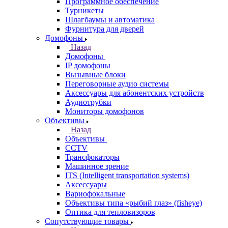
Программное обеспечение
Турникеты
Шлагбаумы и автоматика
Фурнитура для дверей
Домофоны
Назад
Домофоны
IP домофоны
Вызывные блоки
Переговорные аудио системы
Аксессуары для абонентских устройств
Аудиотрубки
Мониторы домофонов
Объективы
Назад
Объективы
CCTV
Трансфокаторы
Машинное зрение
ITS (Intelligent transportation systems)
Аксессуары
Вариофокальные
Объективы типа «рыбий глаз» (fisheye)
Оптика для тепловизоров
Сопутствующие товары