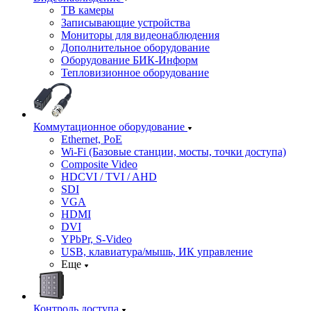
ТВ камеры
Записывающие устройства
Мониторы для видеонаблюдения
Дополнительное оборудование
Оборудование БИК-Информ
Тепловизионное оборудование
Коммутационное оборудование
Ethernet, PoE
Wi-Fi (Базовые станции, мосты, точки доступа)
Composite Video
HDCVI / TVI / AHD
SDI
VGA
HDMI
DVI
YPbPr, S-Video
USB, клавиатура/мышь, ИК управление
Еще
Контроль доступа