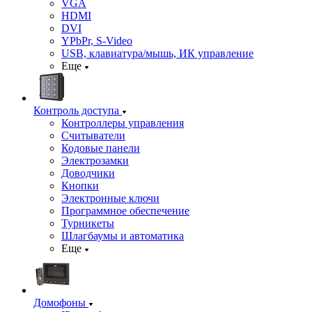
VGA
HDMI
DVI
YPbPr, S-Video
USB, клавиатура/мышь, ИК управление
Еще
Контроль доступа
Контроллеры управления
Считыватели
Кодовые панели
Электрозамки
Доводчики
Кнопки
Электронные ключи
Программное обеспечение
Турникеты
Шлагбаумы и автоматика
Еще
Домофоны