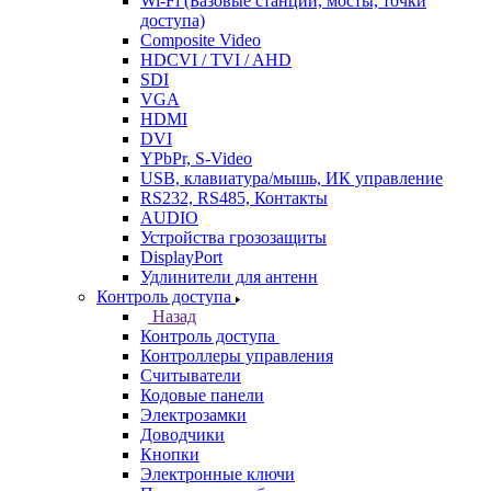
Wi-Fi (Базовые станции, мосты, точки
доступа)
Composite Video
HDCVI / TVI / AHD
SDI
VGA
HDMI
DVI
YPbPr, S-Video
USB, клавиатура/мышь, ИК управление
RS232, RS485, Контакты
AUDIO
Устройства грозозащиты
DisplayPort
Удлинители для антенн
Контроль доступа
Назад
Контроль доступа
Контроллеры управления
Считыватели
Кодовые панели
Электрозамки
Доводчики
Кнопки
Электронные ключи