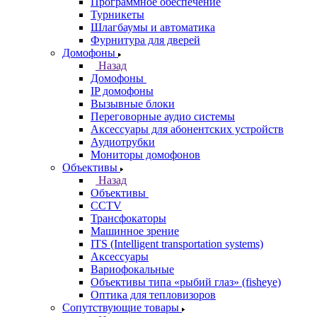
Программное обеспечение
Турникеты
Шлагбаумы и автоматика
Фурнитура для дверей
Домофоны
Назад
Домофоны
IP домофоны
Вызывные блоки
Переговорные аудио системы
Аксессуары для абонентских устройств
Аудиотрубки
Мониторы домофонов
Объективы
Назад
Объективы
CCTV
Трансфокаторы
Машинное зрение
ITS (Intelligent transportation systems)
Аксессуары
Вариофокальные
Объективы типа «рыбий глаз» (fisheye)
Оптика для тепловизоров
Сопутствующие товары