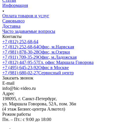
Статьи
Информация
Оплата товаров и услуг
Самовывоз
Доставка
Часто задаваемые вопросы
Контакты
+7 (812) 252-68-64
+7 (812) 252-68-64
Офис, м.Нарвская
+7 (981) 878-30-28
Офис, м.Озерки
+7 (911) 709-35-29
Офис, м.Ладожская
+7 (812) 447-95-57
Гл. офис Маршала Говорова
+7 (495) 645-23-92
Офис в Москве
+7 (981) 680-02-27
Сервисный центр
Заказать звонок
E-mail
info@bic-video.ru
Адрес
198095, г. Санкт-Петербург,
ул. Маршала Говорова, 52А, пом. 36н
(4 этаж Бизнес-центра Алкотел)
Режим работы
Пн. – Пт.: с 9:00 до 18:00