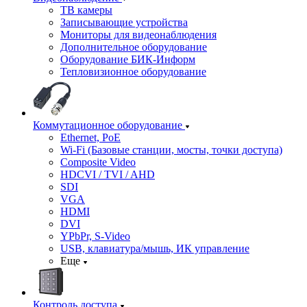
ТВ камеры
Записывающие устройства
Мониторы для видеонаблюдения
Дополнительное оборудование
Оборудование БИК-Информ
Тепловизионное оборудование
Коммутационное оборудование
Ethernet, PoE
Wi-Fi (Базовые станции, мосты, точки доступа)
Composite Video
HDCVI / TVI / AHD
SDI
VGA
HDMI
DVI
YPbPr, S-Video
USB, клавиатура/мышь, ИК управление
Еще
Контроль доступа