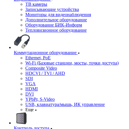
ТВ камеры
Записывающие устройства
Мониторы для видеонаблюдения
Дополнительное оборудование
Оборудование БИК-Информ
Тепловизионное оборудование
Коммутационное оборудование
Ethernet, PoE
Wi-Fi (Базовые станции, мосты, точки доступа)
Composite Video
HDCVI / TVI / AHD
SDI
VGA
HDMI
DVI
YPbPr, S-Video
USB, клавиатура/мышь, ИК управление
Еще
Контроль доступа