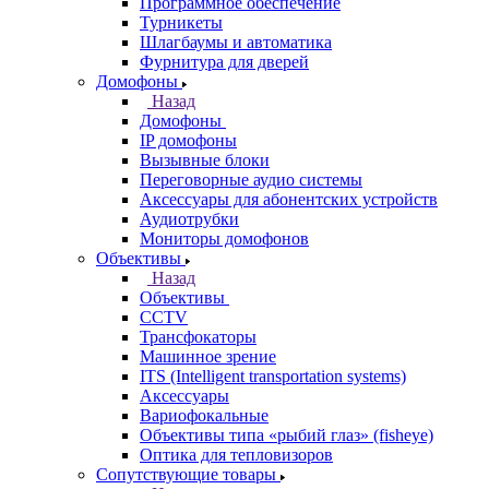
Программное обеспечение
Турникеты
Шлагбаумы и автоматика
Фурнитура для дверей
Домофоны
Назад
Домофоны
IP домофоны
Вызывные блоки
Переговорные аудио системы
Аксессуары для абонентских устройств
Аудиотрубки
Мониторы домофонов
Объективы
Назад
Объективы
CCTV
Трансфокаторы
Машинное зрение
ITS (Intelligent transportation systems)
Аксессуары
Вариофокальные
Объективы типа «рыбий глаз» (fisheye)
Оптика для тепловизоров
Сопутствующие товары