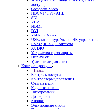
Wi-Fi (Базовые станции, мосты, точки
доступа)
Composite Video
HDCVI / TVI / AHD
SDI
VGA
HDMI
DVI
YPbPr, S-Video
USB, клавиатура/мышь, ИК управление
RS232, RS485, Контакты
AUDIO
Устройства грозозащиты
DisplayPort
Удлинители для антенн
Контроль доступа
Назад
Контроль доступа
Контроллеры управления
Считыватели
Кодовые панели
Электрозамки
Доводчики
Кнопки
Электронные ключи