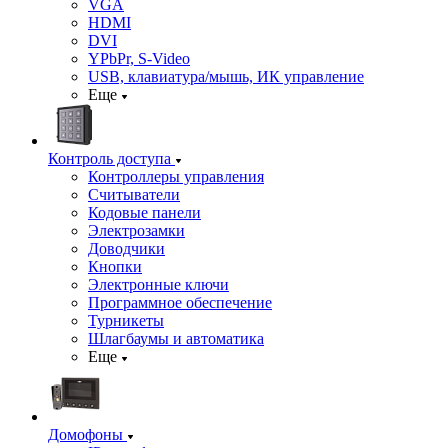
VGA
HDMI
DVI
YPbPr, S-Video
USB, клавиатура/мышь, ИК управление
Еще
Контроль доступа
Контроллеры управления
Считыватели
Кодовые панели
Электрозамки
Доводчики
Кнопки
Электронные ключи
Программное обеспечение
Турникеты
Шлагбаумы и автоматика
Еще
Домофоны