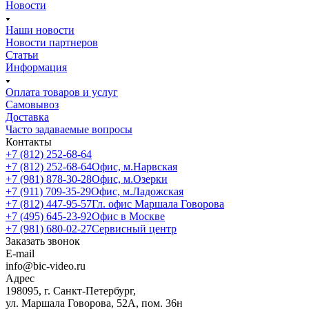
Новости
Наши новости
Новости партнеров
Статьи
Информация
Оплата товаров и услуг
Самовывоз
Доставка
Часто задаваемые вопросы
Контакты
+7 (812) 252-68-64
+7 (812) 252-68-64
Офис, м.Нарвская
+7 (981) 878-30-28
Офис, м.Озерки
+7 (911) 709-35-29
Офис, м.Ладожская
+7 (812) 447-95-57
Гл. офис Маршала Говорова
+7 (495) 645-23-92
Офис в Москве
+7 (981) 680-02-27
Сервисный центр
Заказать звонок
E-mail
info@bic-video.ru
Адрес
198095, г. Санкт-Петербург,
ул. Маршала Говорова, 52А, пом. 36н