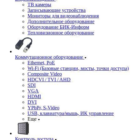
ТВ камеры
Записывающие устройства
Мониторы для видеонаблюдения
Дополнительное оборудование
Оборудование БИК-Информ
Тепловизионное оборудование
Коммутационное оборудование
Ethernet, PoE
Wi-Fi (Базовые станции, мосты, точки доступа)
Composite Video
HDCVI / TVI / AHD
SDI
VGA
HDMI
DVI
YPbPr, S-Video
USB, клавиатура/мышь, ИК управление
Еще
Контроль доступа