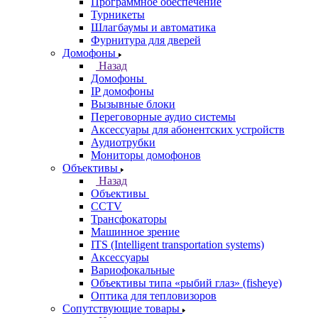
Программное обеспечение
Турникеты
Шлагбаумы и автоматика
Фурнитура для дверей
Домофоны
Назад
Домофоны
IP домофоны
Вызывные блоки
Переговорные аудио системы
Аксессуары для абонентских устройств
Аудиотрубки
Мониторы домофонов
Объективы
Назад
Объективы
CCTV
Трансфокаторы
Машинное зрение
ITS (Intelligent transportation systems)
Аксессуары
Вариофокальные
Объективы типа «рыбий глаз» (fisheye)
Оптика для тепловизоров
Сопутствующие товары