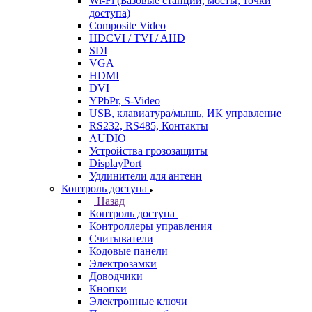
Wi-Fi (Базовые станции, мосты, точки
доступа)
Composite Video
HDCVI / TVI / AHD
SDI
VGA
HDMI
DVI
YPbPr, S-Video
USB, клавиатура/мышь, ИК управление
RS232, RS485, Контакты
AUDIO
Устройства грозозащиты
DisplayPort
Удлинители для антенн
Контроль доступа
Назад
Контроль доступа
Контроллеры управления
Считыватели
Кодовые панели
Электрозамки
Доводчики
Кнопки
Электронные ключи