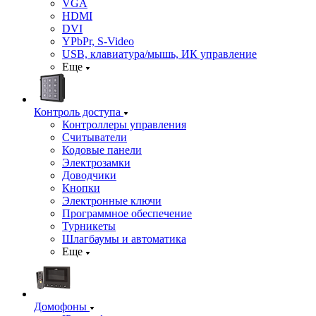
VGA
HDMI
DVI
YPbPr, S-Video
USB, клавиатура/мышь, ИК управление
Еще
Контроль доступа
Контроллеры управления
Считыватели
Кодовые панели
Электрозамки
Доводчики
Кнопки
Электронные ключи
Программное обеспечение
Турникеты
Шлагбаумы и автоматика
Еще
Домофоны