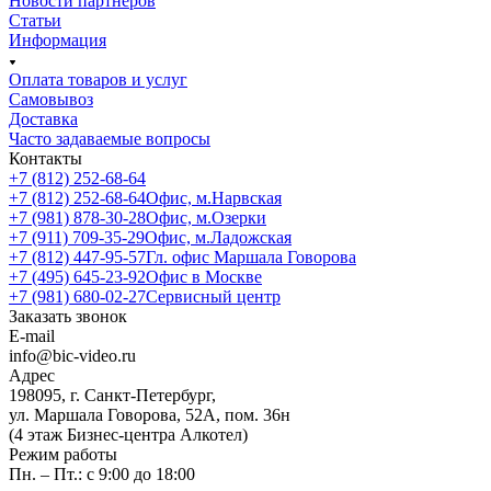
Новости партнеров
Статьи
Информация
Оплата товаров и услуг
Самовывоз
Доставка
Часто задаваемые вопросы
Контакты
+7 (812) 252-68-64
+7 (812) 252-68-64
Офис, м.Нарвская
+7 (981) 878-30-28
Офис, м.Озерки
+7 (911) 709-35-29
Офис, м.Ладожская
+7 (812) 447-95-57
Гл. офис Маршала Говорова
+7 (495) 645-23-92
Офис в Москве
+7 (981) 680-02-27
Сервисный центр
Заказать звонок
E-mail
info@bic-video.ru
Адрес
198095, г. Санкт-Петербург,
ул. Маршала Говорова, 52А, пом. 36н
(4 этаж Бизнес-центра Алкотел)
Режим работы
Пн. – Пт.: с 9:00 до 18:00