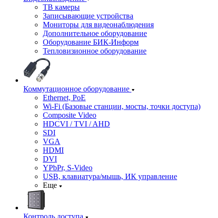
ТВ камеры
Записывающие устройства
Мониторы для видеонаблюдения
Дополнительное оборудование
Оборудование БИК-Информ
Тепловизионное оборудование
Коммутационное оборудование
Ethernet, PoE
Wi-Fi (Базовые станции, мосты, точки доступа)
Composite Video
HDCVI / TVI / AHD
SDI
VGA
HDMI
DVI
YPbPr, S-Video
USB, клавиатура/мышь, ИК управление
Еще
Контроль доступа