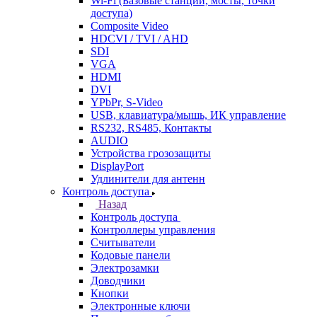
Wi-Fi (Базовые станции, мосты, точки
доступа)
Composite Video
HDCVI / TVI / AHD
SDI
VGA
HDMI
DVI
YPbPr, S-Video
USB, клавиатура/мышь, ИК управление
RS232, RS485, Контакты
AUDIO
Устройства грозозащиты
DisplayPort
Удлинители для антенн
Контроль доступа
Назад
Контроль доступа
Контроллеры управления
Считыватели
Кодовые панели
Электрозамки
Доводчики
Кнопки
Электронные ключи