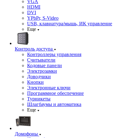
VGA
HDMI
DVI
YPbPr, S-Video
USB, клавиатура/мышь, ИК управление
Еще
Контроль доступа
Контроллеры управления
Считыватели
Кодовые панели
Электрозамки
Доводчики
Кнопки
Электронные ключи
Программное обеспечение
Турникеты
Шлагбаумы и автоматика
Еще
Домофоны