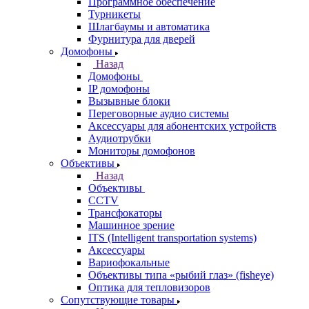
Программное обеспечение
Турникеты
Шлагбаумы и автоматика
Фурнитура для дверей
Домофоны
Назад
Домофоны
IP домофоны
Вызывные блоки
Переговорные аудио системы
Аксессуары для абонентских устройств
Аудиотрубки
Мониторы домофонов
Объективы
Назад
Объективы
CCTV
Трансфокаторы
Машинное зрение
ITS (Intelligent transportation systems)
Аксессуары
Вариофокальные
Объективы типа «рыбий глаз» (fisheye)
Оптика для тепловизоров
Сопутствующие товары